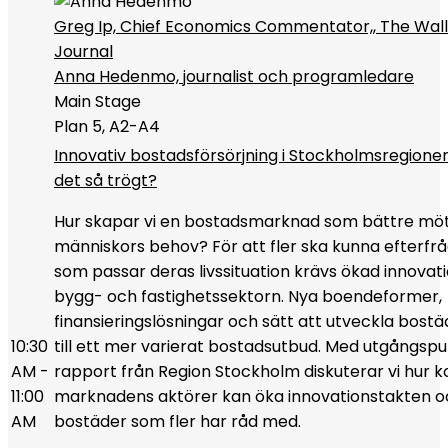
Greg Ip, Chief Economics Commentator,, The Wall
Journal
Anna Hedenmo, journalist och programledare
Main Stage
Plan 5, A2-A4
Innovativ bostadsförsörjning i Stockholmsregionen
det så trögt?
Hur skapar vi en bostadsmarknad som bättre mö
människors behov? För att fler ska kunna efterfr
som passar deras livssituation krävs ökad innovati
bygg- och fastighetssektorn. Nya boendeformer,
finansieringslösningar och sätt att utveckla bostä
10:30
till ett mer varierat bostadsutbud. Med utgångspu
AM -
rapport från Region Stockholm diskuterar vi hur
11:00
marknadens aktörer kan öka innovationstakten oc
AM
bostäder som fler har råd med.