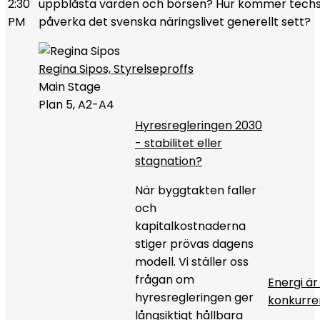
2:30
uppblåsta värden och börsen? Hur kommer techs
PM
påverka det svenska näringslivet generellt sett?
Regina Sipos, Styrelseproffs
Main Stage
Plan 5, A2-A4
Hyresregleringen 2030
- stabilitet eller
stagnation?
När byggtakten faller
och
kapitalkostnaderna
stiger prövas dagens
modell. Vi ställer oss
frågan om
Energi är
hyresregleringen ger
konkurre
långsiktigt hållbara