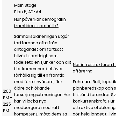
Main Stage
Plan 5, A2-A4
Hur påverkar demografin
framtidens samhälle?
Samhällsplaneringen utgår
fortfarande ofta från
antagandet om fortsatt
tillväxt samtidigt som
födelsetalen sjunker och allt
När infrastrukturen f
fler kommuner behöver
affärerna
förhålla sig till en framtid
med färre invånare, fler
Fehmarn Bält, logistik
äldre och ökande
planberedskap och 
2:00
försörjningsutmaningar. Hur
tillstånd förändrar S
PM -
kan vi locka nya
konkurrenskraft. Hur 
2:25
medborgare med rätt
attraktiva etablerin
PM
kompetens, möta dem, ta
gör hela landet till v