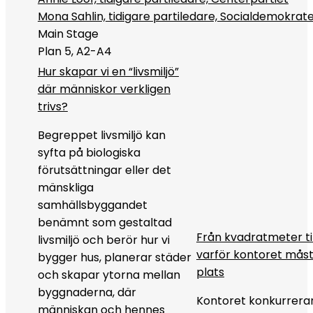
Mona Sahlin, tidigare partiledare, Socialdemokrat
Main Stage
Plan 5, A2-A4
Hur skapar vi en “livsmiljö”
där människor verkligen
trivs?
Begreppet livsmiljö kan
syfta på biologiska
förutsättningar eller det
mänskliga
samhällsbyggandet
benämnt som gestaltad
Från kvadratmeter til
livsmiljö och berör hur vi
varför kontoret måste
bygger hus, planerar städer
plats
och skapar ytorna mellan
byggnaderna, där
Kontoret konkurrerar
människan och hennes