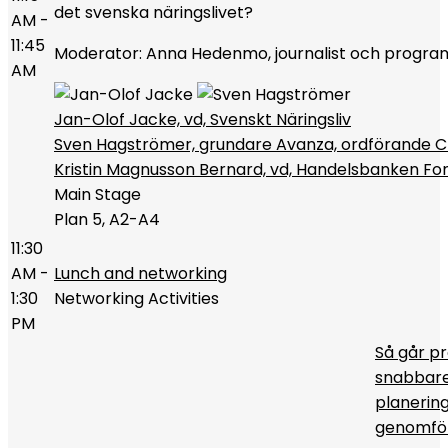
det svenska näringslivet?
AM -
11:45
Moderator: Anna Hedenmo, journalist och progr
AM
Jan-Olof Jacke, vd, Svenskt Näringsliv
Sven Hagströmer, grundare Avanza, ordförande 
Kristin Magnusson Bernard, vd, Handelsbanken Fo
Main Stage
Plan 5, A2-A4
11:30
AM -
Lunch and networking
1:30
Networking Activities
PM
Så går p
snabbare
planering 
genomfö