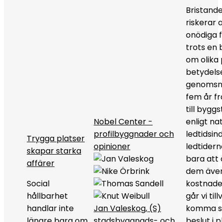
Bristand
riskerar 
onödiga 
trots en
om olika 
betydelse
genomsni
fem år fr
till byggs
Nobel Center -
enligt nat
profilbyggnader och
ledtidsin
Trygga platser
opinioner
ledtidern
skapar starka
bara att
affärer
dem äve
Social
kostnade
hållbarhet
går vi til
handlar inte
Jan Valeskog, (S)
komma sn
längre bara om
stadsbyggnads- och
beslut i 