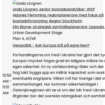
Linda Lövgren, senior bostadsanalytiker, WSP
Hannes Flemming, regionplanerare med fokus på
bostadsförsörjning, Region Stockholm
Elin Blume, strategisk samhällsplanerare, Uppsa
Urban Development Stage
Plan 4, A1/M1
Geopolitik - kan Europa stå på egna ben?
Förhandlingarna om fred i Ukraina har gjort det tyd
Europa i mycket högre grad än tidigare måste ta a
egen säkerhet. En ny världsordning råder och det g
hög takt bygga upp en militär kapacitet som avs
10:50
eventuella angripare. Vilken roll har Sverige i det 
AM -
sammanhanget. Hur kommer säkerhetsläget i
11:10
Östersjöregionen att se ut om det blir fred i Ukrain
AM
åtgärder bör det svenska näringslivet och samhäll