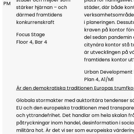
PM
stärker hjärnan – och
städer, där både kon
därmed framtidens
verksamhetsområden
konkurrenskraft
i planeringen. Dessu
kraven på kontor för
Focus Stage
del sedan pandemin o
Floor 4, Bar 4
citynära kontor stå 
är utvecklingen på v
framtidens kontor ut
Urban Development 
Plan 4, A1/M1
Är den demokratiska traditionen Europas trumfko
Globala stormakter med auktoritära tendenser sä
EU och den europeiska traditionen med transpare
och yttrandefrihet. Det handlar om hela skalan fr
påtryckningar inom handel, desinformation i social
militära hot. Är det vi ser som europeiska värderi