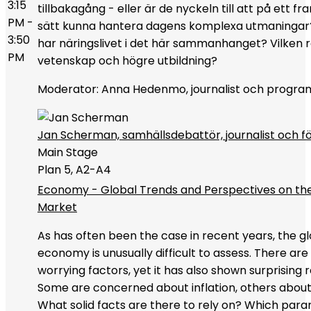
3:15
tillbakagång - eller är de nyckeln till att på ett f
PM -
sätt kunna hantera dagens komplexa utmaningar? 
3:50
har näringslivet i det här sammanhanget? Vilken r
PM
vetenskap och högre utbildning?
Moderator: Anna Hedenmo, journalist och progr
Jan Scherman, samhällsdebattör, journalist och f
Main Stage
Plan 5, A2-A4
Economy - Global Trends and Perspectives on th
Market
As has often been the case in recent years, the g
economy is unusually difficult to assess. There ar
worrying factors, yet it has also shown surprising r
Some are concerned about inflation, others about 
What solid facts are there to rely on? Which par