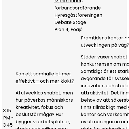
Marie Linder,
förbundsordförande,
Hyresgästföreningen
Debate Stage
Plan 4, Foajé
Framtidens kontor - 
utvecklingen på väg
Städer växer snabbt
konkurrensen om mar
Samtidigt är ett stark
Kan ett samhälle bli mer
avgörande för syssel
effektivt – och mer klokt?
innovation och stade
AI utvecklas snabbt, men
attraktivitet. Det fin
hur påverkas människors
behov av att säkerstä
kreativitet, fokus och
finns tillräckligt med
3:15
beslutsförmåga? Hur
kontor och verksamh
PM -
bygger vi arbetsplatser,
av utmaningarna är 
3:45
städer och miljöer som
plats för näringslivet