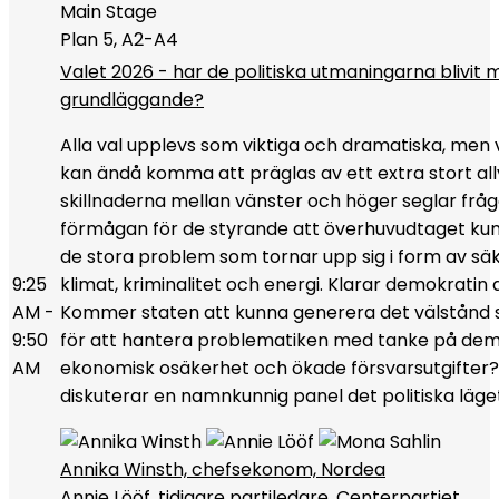
Main Stage
Plan 5, A2-A4
Valet 2026 - har de politiska utmaningarna blivit 
grundläggande?
Alla val upplevs som viktiga och dramatiska, men 
kan ändå komma att präglas av ett extra stort al
skillnaderna mellan vänster och höger seglar fr
förmågan för de styrande att överhuvudtaget ku
de stora problem som tornar upp sig i form av säk
9:25
klimat, kriminalitet och energi. Klarar demokratin
AM -
Kommer staten att kunna generera det välstånd
9:50
för att hantera problematiken med tanke på demo
AM
ekonomisk osäkerhet och ökade försvarsutgifter?
diskuterar en namnkunnig panel det politiska läget
Annika Winsth, chefsekonom, Nordea
Annie Lööf, tidigare partiledare, Centerpartiet