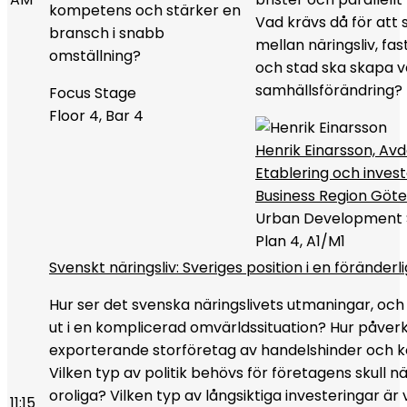
kompetens och stärker en
Vad krävs då för att
bransch i snabb
mellan näringsliv, fa
omställning?
och stad ska skapa v
samhällsförändring?
Focus Stage
Floor 4, Bar 4
Henrik Einarsson, Av
Etablering och invest
Business Region Göt
Urban Development 
Plan 4, A1/M1
Svenskt näringsliv: Sveriges position i en föränderli
Hur ser det svenska näringslivets utmaningar, och 
ut i en komplicerad omvärldssituation? Hur påver
exporterande storföretag av handelshinder och ko
Vilken typ av politik behövs för företagens skull nä
oroliga? Vilken typ av långsiktiga investeringar är v
11:15