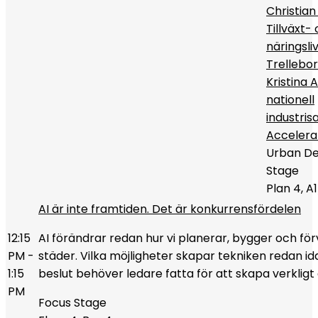
Christian
Tillväxt-
näringsli
Trelleb
Kristina 
nationell
industri
Accelera
Urban D
Stage
Plan 4, A
AI är inte framtiden. Det är konkurrensfördelen
12:15
AI förändrar redan hur vi planerar, bygger och för
PM -
städer. Vilka möjligheter skapar tekniken redan id
1:15
beslut behöver ledare fatta för att skapa verkligt
PM
Focus Stage