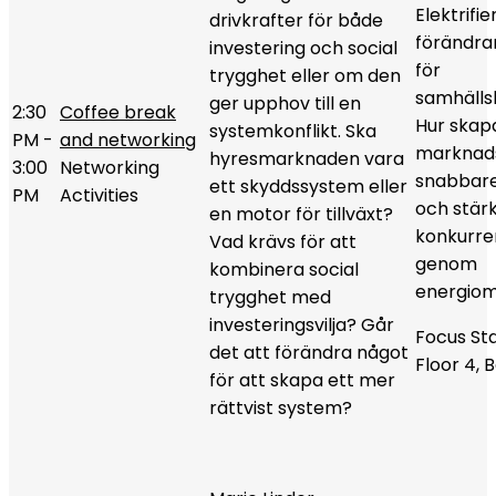
Elektrifi
drivkrafter för både
förändra
investering och social
för
trygghet eller om den
samhälls
ger upphov till en
2:30
Coffee break
Hur skapa
systemkonflikt. Ska
PM -
and networking
marknads
hyresmarknaden vara
3:00
Networking
snabbare
ett skyddssystem eller
PM
Activities
och stärk
en motor för tillväxt?
konkurre
Vad krävs för att
genom
kombinera social
energiom
trygghet med
investeringsvilja? Går
Focus St
det att förändra något
Floor 4, 
för att skapa ett mer
rättvist system?