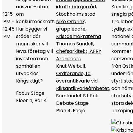
ansvar – utan
idrottsborgarråd,
Kanske g
12:15
om
Stockholms stad
snegla på
PM -
konkurrenskraft.
Nike Örbrink,
Trellebor
12:45
Hur bygger vi
gruppledare,
tydligt e
PM
städer där
Kristdemokraterna
nationell
människor vill
Thomas Sandell,
sammanh
leva, företag vill
chefsarkitekt, AFRY
kommer ti
investera och
Architects
samverkan
samhällen
Knut Weibull,
från Ost
utvecklas
Ordförande, fd
under lån
långsiktigt?
överantikvarie vid
styrt st
Riksantikvarieämbetet,
och häm
Focus Stage
Samfundet S:t Erik
stadsutve
Floor 4, Bar 4
Debate Stage
stora del
Plan 4, Foajé
Linköping