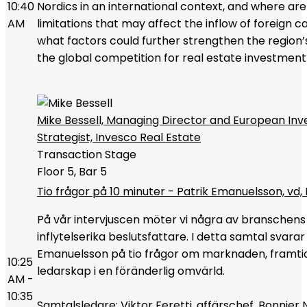
10:40
Nordics in an international context, and where are
AM
limitations that may affect the inflow of foreign cap
what factors could further strengthen the region’s
the global competition for real estate investment
Mike Bessell, Managing Director and European In
Strategist, Invesco Real Estate
Transaction Stage
Floor 5, Bar 5
Tio frågor på 10 minuter - Patrik Emanuelsson, vd,
På vår intervjuscen möter vi några av branschen
inflytelserika beslutsfattare. I detta samtal svarar
Emanuelsson på tio frågor om marknaden, framti
10:25
ledarskap i en föränderlig omvärld.
AM -
10:35
Samtalsledare: Viktor Feretti, affärschef, Bonnier