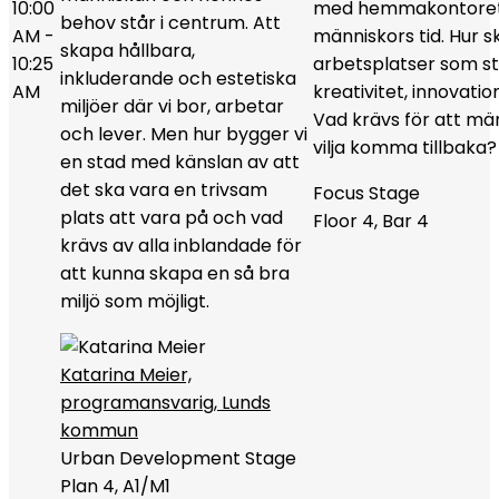
10:00
med hemmakontoret
behov står i centrum. Att
AM -
människors tid. Hur s
skapa hållbara,
10:25
arbetsplatser som stä
inkluderande och estetiska
AM
kreativitet, innovati
miljöer där vi bor, arbetar
Vad krävs för att mä
och lever. Men hur bygger vi
vilja komma tillbaka?
en stad med känslan av att
det ska vara en trivsam
Focus Stage
plats att vara på och vad
Floor 4, Bar 4
krävs av alla inblandade för
att kunna skapa en så bra
miljö som möjligt.
Katarina Meier,
programansvarig, Lunds
kommun
Urban Development Stage
Plan 4, A1/M1