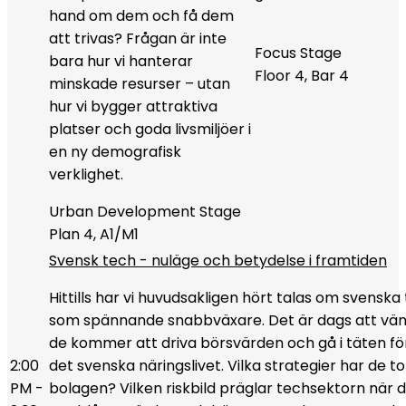
hand om dem och få dem
att trivas? Frågan är inte
Focus Stage
bara hur vi hanterar
Floor 4, Bar 4
minskade resurser – utan
hur vi bygger attraktiva
platser och goda livsmiljöer i
en ny demografisk
verklighet.
Urban Development Stage
Plan 4, A1/M1
Svensk tech - nuläge och betydelse i framtiden
Hittills har vi huvudsakligen hört talas om svensk
som spännande snabbväxare. Det är dags att vänja
de kommer att driva börsvärden och gå i täten för
2:00
det svenska näringslivet. Vilka strategier har de 
PM -
bolagen? Vilken riskbild präglar techsektorn när d