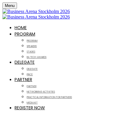
Menu
HOME
PROGRAM
PROGRAM
SPEAKERS
STAGES
BA TECH AWARDS
DELEGATE
DELEGATE
PRICE
PARTNER
PARTNER
NETWORKING ACTIVITIES
PRACTICAL INFORMATION FOR PARTNERS
MEDIA KIT
REGISTER NOW
Business Arena