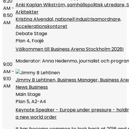
8:20
Anki Kaplan Wikström, samhällspolitisk utredare, 
AM -
Arkitekter
8:50
Kristina Alvendal, nationell industrisamordnare,
AM
Accelerationskontoret
Debate Stage
Plan 4, Foajé
Välkommen till Business Arena Stockholm 2026!
Moderator: Anna Hedenmo, journalist och progra
9:00
AM -
9:10
Jimmy B Lehtinen, Business Manager, Business Are
AM
News Business
Main Stage
Plan 5, A2-A4
Keynote Speaker - Europe under pressure - holdin
a new world order
It has become common to look back at 2016 and r