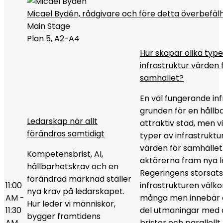
Micael Bydén, rådgivare och före detta överbefäl
Main Stage
Plan 5, A2-A4
Hur skapar olika type
infrastruktur värden 
samhället?
En väl fungerande inf
grunden för en hållb
Ledarskap när allt
attraktiv stad, men vi
förändras samtidigt
typer av infrastruktu
värden för samhället
Kompetensbrist, AI,
aktörerna fram nya l
hållbarhetskrav och en
Regeringens storsats
förändrad marknad ställer
11:00
infrastrukturen välk
nya krav på ledarskapet.
AM -
många men innebär 
Hur leder vi människor,
11:30
del utmaningar med 
bygger framtidens
AM
brister och parallellt