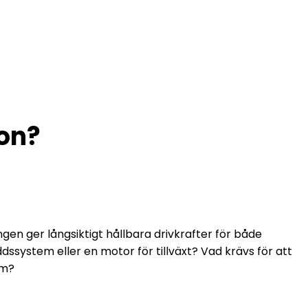
holm 2026
ion?
gen ger långsiktigt hållbara drivkrafter för både
dssystem eller en motor för tillväxt? Vad krävs för att
em?