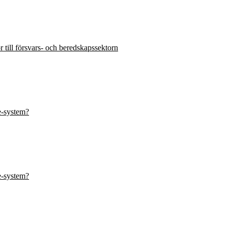
ör till försvars- och beredskapssektorn
se-system?
se-system?