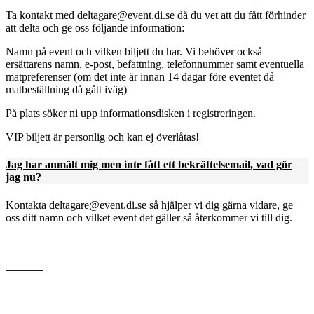
Ta kontakt med
deltagare@event.di.se
då du vet att du fått förhinder
att delta och ge oss följande information:
Namn på event och vilken biljett du har. Vi behöver också
ersättarens namn, e-post, befattning, telefonnummer samt eventuella
matpreferenser (om det inte är innan 14 dagar före eventet då
matbeställning då gått iväg)
På plats söker ni upp informationsdisken i registreringen.
VIP biljett är personlig och kan ej överlåtas!
Jag har anmält mig men inte fått ett bekräftelsemail, vad gör
jag nu?
Kontakta
deltagare@event.di.se
så hjälper vi dig gärna vidare, ge
oss ditt namn och vilket event det gäller så återkommer vi till dig.
www.di.se
Dagens industri AB
Gjörwellsgatan 30
112 60 Stockholm