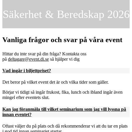
Säkerhet & Beredskap 2026
Vanliga frågor och svar på våra event
Hittar du inte svar på din fråga? Kontakta oss
på
deltagare@event.di.se
så hjälper vi dig
Vad ingår i biljettpriset?
Det beror på vilket event det är och vilka tider som gäller.
Börjar vi tidigt så ingår frukost, fika, lunch och ibland ingår även
mingel efter eventets slut.
Kan jag föranmäla till vilket seminarium som jag vill lyssna på
innan eventet?
Oftast väljer du på plats och då rekommenderar vi att du tar en plats
i god tid innan seminariet startar.