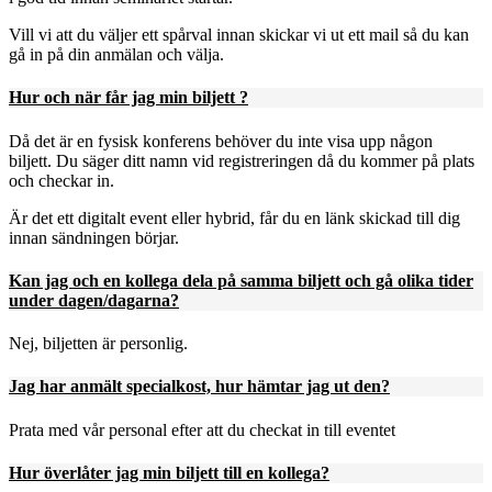
Vill vi att du väljer ett spårval innan skickar vi ut ett mail så du kan
gå in på din anmälan och välja.
Hur och när får jag min biljett ?
Då det är en fysisk konferens behöver du inte visa upp någon
biljett. Du säger ditt namn vid registreringen då du kommer på plats
och checkar in.
Är det ett digitalt event eller hybrid, får du en länk skickad till dig
innan sändningen börjar.
Kan jag och en kollega dela på samma biljett och gå olika tider
under dagen/dagarna?
Nej, biljetten är personlig.
Jag har anmält specialkost, hur hämtar jag ut den?
Prata med vår personal efter att du checkat in till eventet
Hur överlåter jag min biljett till en kollega?