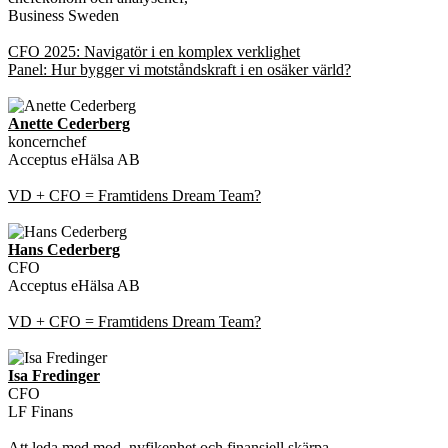
Business Sweden
CFO 2025: Navigatör i en komplex verklighet
Panel: Hur bygger vi motståndskraft i en osäker värld?
Anette Cederberg
koncernchef
Acceptus eHälsa AB
VD + CFO = Framtidens Dream Team?
Hans Cederberg
CFO
Acceptus eHälsa AB
VD + CFO = Framtidens Dream Team?
Isa Fredinger
CFO
LF Finans
Att leda med mod, nyfikenhet och finansiell skärpa