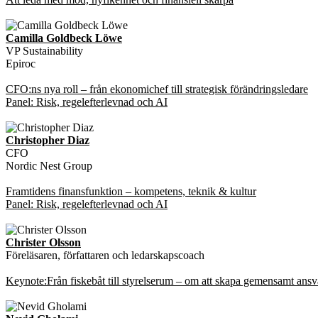
Camilla Goldbeck Löwe
VP Sustainability
Epiroc
CFO:ns nya roll – från ekonomichef till strategisk förändringsledare
Panel: Risk, regelefterlevnad och AI
Christopher Diaz
CFO
Nordic Nest Group
Framtidens finansfunktion – kompetens, teknik & kultur
Panel: Risk, regelefterlevnad och AI
Christer Olsson
Föreläsaren, författaren och ledarskapscoach
Keynote:Från fiskebåt till styrelserum – om att skapa gemensamt ans