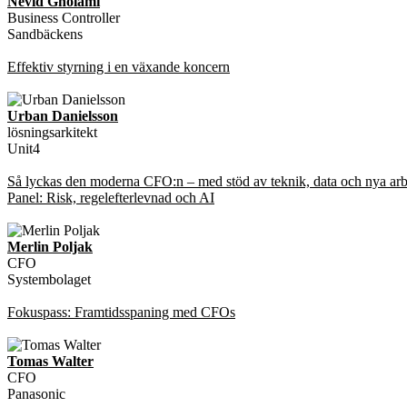
Nevid Gholami
Business Controller
Sandbäckens
Effektiv styrning i en växande koncern
Urban Danielsson
lösningsarkitekt
Unit4
Så lyckas den moderna CFO:n – med stöd av teknik, data och nya arbe
Panel: Risk, regelefterlevnad och AI
Merlin Poljak
CFO
Systembolaget
Fokuspass: Framtidsspaning med CFOs
Tomas Walter
CFO
Panasonic