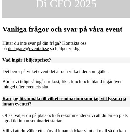
Di CFO 2025
Vanliga frågor och svar på våra event
Hittar du inte svar på din fråga? Kontakta oss
på
deltagare@event.di.se
så hjälper vi dig
Vad ingår i biljettpriset?
Det beror på vilket event det är och vilka tider som gäller.
Börjar vi tidigt så ingår frukost, fika, lunch och ibland ingår även
mingel efter eventets slut.
Kan jag föranmäla till vilket seminarium som jag vill lyssna på
innan eventet?
Oftast väljer du på plats och då rekommenderar vi att du tar en plats
i god tid innan seminariet startar.
Vill vi att du väljer ett spårval innan skickar vi ut ett mail så du kan