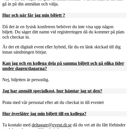
gå in på din anmälan och välja.
Hur och när får jag min biljett ?
Då det är en fysisk konferens behöver du inte visa upp någon
biljett. Du säger ditt namn vid registreringen då du kommer på plats
och checkar in.
Är det ett digitalt event eller hybrid, får du en länk skickad till dig
innan sändningen börjar.
Kan jag och en kollega dela på samma biljett och gå olika tider
under dagen/dagarna?
Nej, biljetten är personlig.
Jag har anmält specialkost, hur hämtar jag ut den?
Prata med vår personal efter att du checkat in till eventet
Hur överlåter jag min biljett till en kollega?
Ta kontakt med
deltagare@event.di.se
då du vet att du fått förhinder