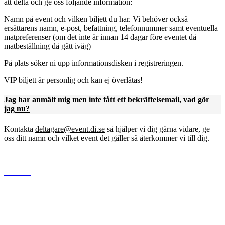
att delta och ge oss följande information:
Namn på event och vilken biljett du har. Vi behöver också
ersättarens namn, e-post, befattning, telefonnummer samt eventuella
matpreferenser (om det inte är innan 14 dagar före eventet då
matbeställning då gått iväg)
På plats söker ni upp informationsdisken i registreringen.
VIP biljett är personlig och kan ej överlåtas!
Jag har anmält mig men inte fått ett bekräftelsemail, vad gör
jag nu?
Kontakta
deltagare@event.di.se
så hjälper vi dig gärna vidare, ge
oss ditt namn och vilket event det gäller så återkommer vi till dig.
www.di.se
Dagens industri AB
Gjörwellsgatan 30
112 60 Stockholm
Sverige