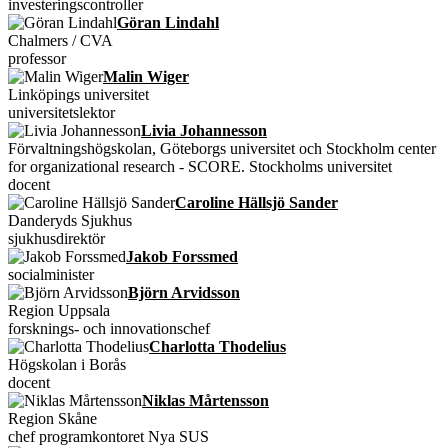
investeringscontroller
Göran Lindahl
Chalmers / CVA
professor
Malin Wiger
Linköpings universitet
universitetslektor
Livia Johannesson
Förvaltningshögskolan, Göteborgs universitet och Stockholm center
for organizational research - SCORE. Stockholms universitet
docent
Caroline Hällsjö Sander
Danderyds Sjukhus
sjukhusdirektör
Jakob Forssmed
socialminister
Björn Arvidsson
Region Uppsala
forsknings- och innovationschef
Charlotta Thodelius
Högskolan i Borås
docent
Niklas Mårtensson
Region Skåne
chef programkontoret Nya SUS