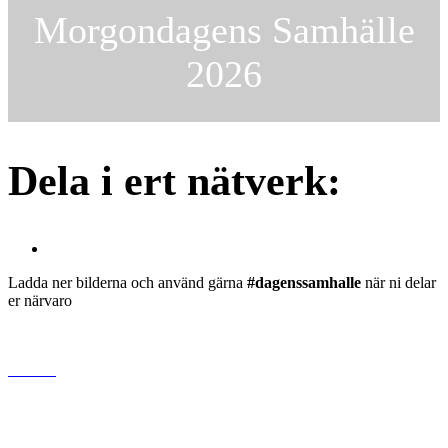
Morgondagens Samhälle
2026
Dela i ert nätverk:
Ladda ner bilderna och använd gärna
#dagenssamhalle
när ni delar
er närvaro
www.da
genssamhalle.se
Bonnier News AB
Gjörwellsgatan 30
112 60 Stockholm