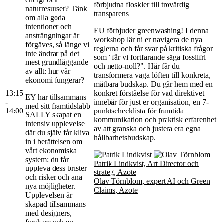
förbjudna floskler till trovärdig
naturresurser? Tänk
transparens
om alla goda
intentioner och
EU förbjuder greenwashing! I denna
ansträngningar är
workshop lär ni er navigera de nya
förgäves, så länge vi
reglerna och får svar på kritiska frågor
inte ändrar på det
som "får vi fortfarande säga fossilfri
mest grundläggande
och netto-noll?". Här får du
av allt: hur vår
transformera vaga löften till konkreta,
ekonomi fungerar?
mätbara budskap. Du går hem med en
13:15
konkret förståelse för vad direktivet
EY har tillsammans
-
innebär för just er organisation, en 7-
med sitt framtidslabb
14:00
punktschecklista för framtida
SALLY skapat en
kommunikation och praktisk erfarenhet
intensiv upplevelse
av att granska och justera era egna
där du själv får kliva
hållbarhetsbudskap.
in i berättelsen om
vårt ekonomiska
system: du får
Patrik Lindkvist, Art Director och
uppleva dess brister
strateg, Azote
och risker och ana
Olav Törnblom, expert AI och Green
nya möjligheter.
Claims, Azote
Upplevelsen är
skapad tillsammans
med designers,
forskare och en