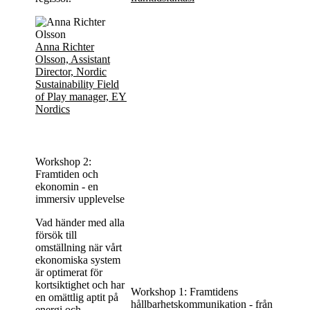
Anna Richter
Olsson, Assistant
Director, Nordic
Sustainability Field
of Play manager, EY
Nordics
Workshop 2:
Framtiden och
ekonomin - en
immersiv upplevelse
Vad händer med alla
försök till
omställning när vårt
ekonomiska system
är optimerat för
kortsiktighet och har
Workshop 1: Framtidens
en omättlig aptit på
hållbarhetskommunikation - från
energi och