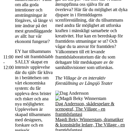
återuppfinna oss själva för att
om alla goda
överleva? Här får du möjlighet att dyka
intentioner och
djupare in i förmiddagens
ansträngningar är
scenföreställning, där du tillsammans
förgäves, så länge vi
med andra får möjlighet att utforska
inte ändrar på det
kraften i mänskligt samarbete och
mest grundläggande
kreativitet. Hur kan en beredskap för
av allt: hur vår
framtidens utmaningar se ut? Och
ekonomi fungerar?
vågar du ta ansvar för framtiden?
EY har tillsammans
Välkommen till ett levande
med sitt framtidslabb
11:00
framtidslaboratorium där du som
SALLY skapat en
-
deltagare blir medskapare av de
intensiv upplevelse
12:00
samhällsvisioner som utforskas.
där du själv får kliva
in i berättelsen om
The Village är en interaktiv
vårt ekonomiska
föreställning av Långsjö Teater
system: du får
uppleva dess brister
och risker och ana
Dag Andersson, skådespelare &
nya möjligheter.
scenograf, The Village - en
Upplevelsen är
framtidsfantasi
skapad tillsammans
Magdi Beky Winnerstam, dramatiker
med designers,
& konstnärlig ledare, The Village - en
forskare och en
framtidsfantasi
regissör.