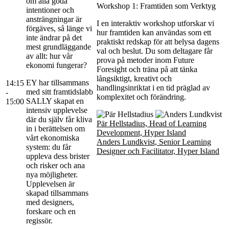
om alla goda
Workshop 1: Framtiden som Verktyg
intentioner och
ansträngningar är
I en interaktiv workshop utforskar vi
förgäves, så länge vi
hur framtiden kan användas som ett
inte ändrar på det
praktiskt redskap för att belysa dagens
mest grundläggande
val och beslut. Du som deltagare får
av allt: hur vår
prova på metoder inom Future
ekonomi fungerar?
Foresight och träna på att tänka
långsiktigt, kreativt och
EY har tillsammans
14:15
handlingsinriktat i en tid präglad av
med sitt framtidslabb
-
komplexitet och förändring.
SALLY skapat en
15:00
intensiv upplevelse
där du själv får kliva
Pär Hellstadius, Head of Learning
in i berättelsen om
Development, Hyper Island
vårt ekonomiska
Anders Lundkvist, Senior Learning
system: du får
Designer och Facilitator, Hyper Island
uppleva dess brister
och risker och ana
nya möjligheter.
Upplevelsen är
skapad tillsammans
med designers,
forskare och en
regissör.