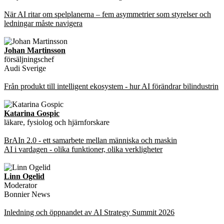
När AI ritar om spelplanerna – fem asymmetrier som styrelser och
ledningar måste navigera
Johan Martinsson
försäljningschef
Audi Sverige
Från produkt till intelligent ekosystem - hur AI förändrar bilindustrin
Katarina Gospic
läkare, fysiolog och hjärnforskare
BrAIn 2.0 - ett samarbete mellan människa och maskin
AI i vardagen - olika funktioner, olika verkligheter
Linn Ogelid
Moderator
Bonnier News
Inledning och öppnandet av AI Strategy Summit 2026