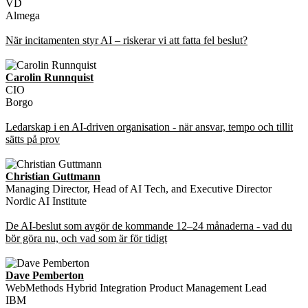
VD
Almega
När incitamenten styr AI – riskerar vi att fatta fel beslut?
Carolin Runnquist
CIO
Borgo
Ledarskap i en AI-driven organisation - när ansvar, tempo och tillit
sätts på prov
Christian Guttmann
Managing Director, Head of AI Tech, and Executive Director
Nordic AI Institute
De AI-beslut som avgör de kommande 12–24 månaderna - vad du
bör göra nu, och vad som är för tidigt
Dave Pemberton
WebMethods Hybrid Integration Product Management Lead
IBM