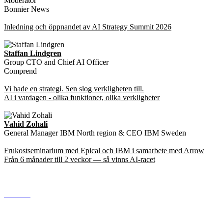
Moderator
Bonnier News
Inledning och öppnandet av AI Strategy Summit 2026
Staffan Lindgren
Group CTO and Chief AI Officer
Comprend
Vi hade en strategi. Sen slog verkligheten till.
AI i vardagen - olika funktioner, olika verkligheter
Vahid Zohali
General Manager IBM North region & CEO IBM Sweden
Frukostseminarium med Epical och IBM i samarbete med Arrow
Från 6 månader till 2 veckor — så vinns AI-racet
www.di.se
Dagens industri AB
Gjörwellsgatan 30