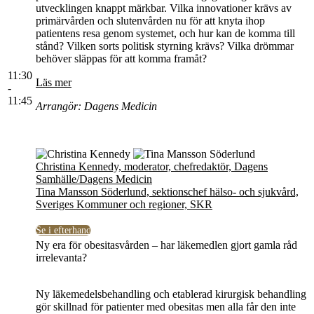
utvecklingen knappt märkbar. Vilka innovationer krävs av
primärvården och slutenvården nu för att knyta ihop
patientens resa genom systemet, och hur kan de komma till
stånd? Vilken sorts politisk styrning krävs? Vilka drömmar
behöver släppas för att komma framåt?
11:30
Läs mer
-
11:45
Arrangör: Dagens Medicin
Christina Kennedy, moderator, chefredaktör, Dagens
Samhälle/Dagens Medicin
Tina Mansson Söderlund, sektionschef hälso- och sjukvård,
Sveriges Kommuner och regioner, SKR
Se i efterhand
Ny era för obesitasvården – har läkemedlen gjort gamla råd
irrelevanta?
Ny läkemedelsbehandling och etablerad kirurgisk behandling
gör skillnad för patienter med obesitas men alla får den inte