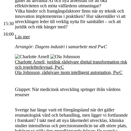
gäller att använda AI och nya arbetssätt för att öka
effektiviteten och möta välfärdens utmaningar?
Vilka hinder och framgångsfaktorer finns när ny teknik och
innovation implementeras i praktiken? Hur säkerställer vi att
utvecklingen leder till verklig nytta för samhället – och att
15:30
juridik och etik hänger med?
-
16:00
Läs mer
Arrangör: Dagens industri i samarbete med PwC
Charlotte Arnell, juridisk rådgivare digital transformation risk
och regelefterlevnad, PwC
Ola Johnsson, rådgivare inom intelligent automation, PwC
Glappet: När medicinsk utveckling springer ifrån vårdens
resurser
Sverige har länge varit ett föregångsland när det gäller
reumatologisk vård och behandling, men ligger vi fortfarande
i framkant? I takt med att nya läkemedel utvecklas, kliniska
studier intensifieras och precisionsmedicin tar allt större plats,
behöver vi ställa den grundläggande frågan: får svenska