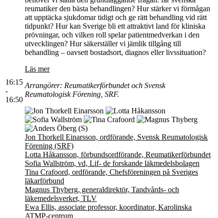
reumatiker den bästa behandlingen? Hur stärker vi förmågan
att upptäcka sjukdomar tidigt och ge rätt behandling vid rätt
tidpunkt? Hur kan Sverige bli ett attraktivt land för kliniska
prövningar, och vilken roll spelar patientmedverkan i den
utvecklingen? Hur säkerställer vi jämlik tillgång till
behandling – oavsett bostadsort, diagnos eller livssituation?
Läs mer
16:15
Arrangörer: Reumatikerförbundet och Svensk
-
Reumatologisk Förening, SRF.
16:50
Jon Thorkell Einarsson, ordförande, Svensk Reumatologisk
Förening (SRF)
Lotta Håkansson, förbundsordförande, Reumatikerförbundet
Sofia Wallström, vd, Lif- de forskande läkmedelsbolagen
Tina Crafoord, ordförande, Chefsföreningen på Sveriges
läkarförbund
Magnus Thyberg, generaldirektör, Tandvårds- och
läkemedelsverket, TLV
Ewa Ellis, associate professor, koordinator, Karolinska
ATMP-centrum