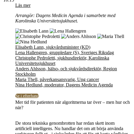
Läs mer
Arrangör: Dagens Medicin Agenda i samarbete med
Karolinska Universitetssjukhuset.
Elisabeth Lann, sjukvårdsminister (KD)
Lena Hallengren, gruppledare (S), Sveriges Riksdag
Christophe Pedroletti, sjukhusdirektör, Karolinska
Universitetssjukhuset
Anders Ahlsson, hälso- och sjukvårdsdirektör, Region
Stockholm
Maria Thell, påverkansansvarig, Ung cancer
Nina Hedlund, moderator, Dagens Medicin Agenda
Se i efterhand
Mer tid för patienten när algoritmerna tar över – men hur och
när?
De stora tekniska genombrotten har redan skett inom
artificiell intelligens. Nu handlar det om att börja använda
verktygen fullt ut - i sjukvården för att för att korta vårdköer,