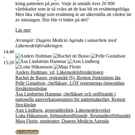
kring patienten på prov. Varje år anmäls över 20 000
vårdskador som är så svåra att de kan bli en ersättningsfråga.
Men lika viktigt som ersättning är att säkerställa att vården lär
av misstagen. Hur blir vi bättre på det?
Läs mer
Arrangör: Dagens Medicin Agenda i samarbete med
Läkemedelsförsäkringen.
14:40
-
15:20
Anders Hultman, vd, Läkemedelsförsäkringen
Rachel de Basso, regionråd (S), Region Jönköpings län
Pelle Gustafson, chefläkare, LÖF regionernas ömsesidiga
försäkringsbolag
Åsa Lindström Hammar, chefläkare och ordförande i
nationella samverkansgruppen för patientsäkerhet, Region
Stockholm
Ann Lindberg, generaldirektör, Läkemedelsverket
Lotta Håkansson, förbundsordförande, Reumatikerförbundet
Maja Florin, moderator, Dagens Medicin Agenda
Se i efterhand