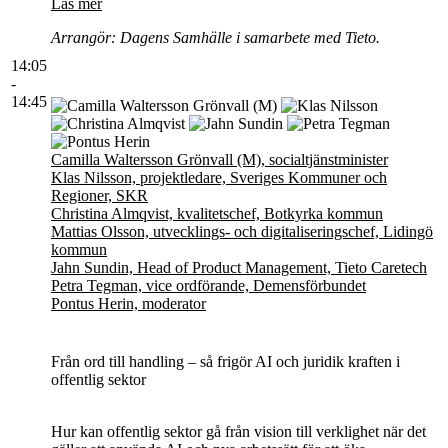
Läs mer
Arrangör: Dagens Samhälle i samarbete med Tieto.
14:05
-
14:45
Camilla Waltersson Grönvall (M), socialtjänstminister
Klas Nilsson, projektledare, Sveriges Kommuner och
Regioner, SKR
Christina Almqvist, kvalitetschef, Botkyrka kommun
Mattias Olsson, utvecklings- och digitaliseringschef, Lidingö
kommun
Jahn Sundin, Head of Product Management, Tieto Caretech
Petra Tegman, vice ordförande, Demensförbundet
Pontus Herin, moderator
Från ord till handling – så frigör AI och juridik kraften i
offentlig sektor
Hur kan offentlig sektor gå från vision till verklighet när det