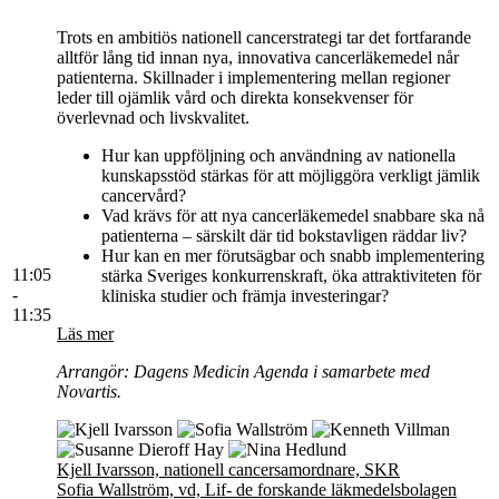
Trots en ambitiös nationell cancerstrategi tar det fortfarande
alltför lång tid innan nya, innovativa cancerläkemedel når
patienterna. Skillnader i implementering mellan regioner
leder till ojämlik vård och direkta konsekvenser för
överlevnad och livskvalitet.
Hur kan uppföljning och användning av nationella
kunskapsstöd stärkas för att möjliggöra verkligt jämlik
cancervård?
Vad krävs för att nya cancerläkemedel snabbare ska nå
patienterna – särskilt där tid bokstavligen räddar liv?
Hur kan en mer förutsägbar och snabb implementering
11:05
stärka Sveriges konkurrenskraft, öka attraktiviteten för
-
kliniska studier och främja investeringar?
11:35
Läs mer
Arrangör: Dagens Medicin Agenda i samarbete med
Novartis.
Kjell Ivarsson, nationell cancersamordnare, SKR
Sofia Wallström, vd, Lif- de forskande läkmedelsbolagen