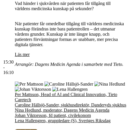
Vad händer i sjukvården när patienten får tillgång till
världens medicinska kunskap på sekunder?
När patienter får omedelbar tillgång till världens medicinska
kunskap förändras inte bara patientrollen – det utmanar
vårdens grunder. Kunskap är inte längre knapp, och
patienters förväntningar formas av snabbare, mer precisa
digitala tjänster.
Läs mer
15:30
Arrangör: Dagens Medicin Agenda i samarbete med Tieto.
-
16:10
Per Mattsson, Head of AI and Clinical Innovation, Tieto
Caretech
Caroline Hällsjö-Sander, sjukhusdirektör, Danderyds sjukhus
Nina Hedlund, moderator, Dagens Medicin Agenda
Johan Viktorsson, fd patient, civilekonom
Lena Hallengren, gruppledare (S), Sveriges Riksdag