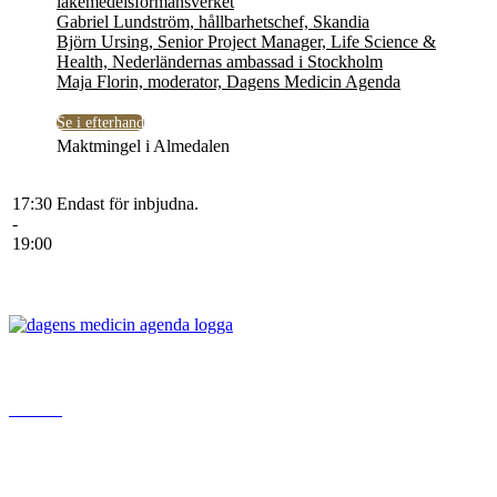
läkemedelsförmånsverket
Gabriel Lundström, hållbarhetschef, Skandia
Björn Ursing, Senior Project Manager, Life Science &
Health, Nederländernas ambassad i Stockholm
Maja Florin, moderator, Dagens Medicin Agenda
Se i efterhand
Maktmingel i Almedalen
17:30
Endast för inbjudna.
-
19:00
www.da
gensmedicin.se
Bonnier News AB
Gjörwellsgatan 30
112 60 Stockholm