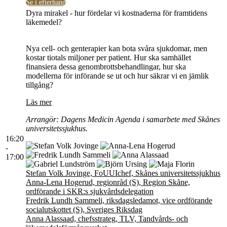
Se i efterhand
Dyra mirakel - hur fördelar vi kostnaderna för framtidens
läkemedel?
Nya cell- och genterapier kan bota svåra sjukdomar, men
kostar tiotals miljoner per patient. Hur ska samhället
finansiera dessa genombrottsbehandlingar, hur ska
modellerna för införande se ut och hur säkrar vi en jämlik
tillgång?
Läs mer
Arrangör: Dagens Medicin Agenda i samarbete med Skånes
universitetssjukhus.
16:20
-
17:00
Stefan Volk Jovinge, FoUUIchef, Skånes universitetssjukhus
Anna-Lena Hogerud, regionråd (S), Region Skåne,
ordförande i SKR:s sjukvårdsdelegation
Fredrik Lundh Sammeli, riksdagsledamot, vice ordförande
socialutskottet (S), Sveriges Riksdag
Anna Alassaad, chefsstrateg, TLV, Tandvårds- och