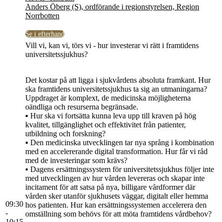
Anders Öberg (S), ordförande i regionstyrelsen, Region
Norrbotten
Se i efterhand
Vill vi, kan vi, törs vi - hur investerar vi rätt i framtidens
universitetssjukhus?
Det kostar på att ligga i sjukvårdens absoluta framkant. Hur
ska framtidens universitetssjukhus ta sig an utmaningarna?
Uppdraget är komplext, de medicinska möjligheterna
oändliga och resurserna begränsade.
▪ Hur ska vi fortsätta kunna leva upp till kraven på hög
kvalitet, tillgänglighet och effektivitet från patienter,
utbildning och forskning?
▪ Den medicinska utvecklingen tar nya språng i kombination
med en accelererande digital transformation. Hur får vi råd
med de investeringar som krävs?
▪ Dagens ersättningssystem för universitetssjukhus följer inte
med utvecklingen av hur vården levereras och skapar inte
incitament för att satsa på nya, billigare vårdformer där
vården sker utanför sjukhusets väggar, digitalt eller hemma
09:30
hos patienten. Hur kan ersättningssystemen accelerera den
-
omställning som behövs för att möta framtidens vårdbehov?
10:15