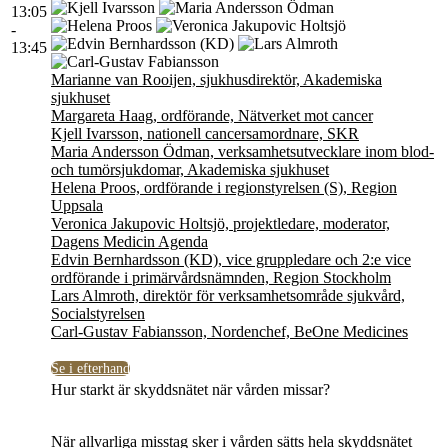
13:05
-
13:45
Marianne van Rooijen, sjukhusdirektör, Akademiska
sjukhuset
Margareta Haag, ordförande, Nätverket mot cancer
Kjell Ivarsson, nationell cancersamordnare, SKR
Maria Andersson Ödman, verksamhetsutvecklare inom blod-
och tumörsjukdomar, Akademiska sjukhuset
Helena Proos, ordförande i regionstyrelsen (S), Region
Uppsala
Veronica Jakupovic Holtsjö, projektledare, moderator,
Dagens Medicin Agenda
Edvin Bernhardsson (KD), vice gruppledare och 2:e vice
ordförande i primärvårdsnämnden, Region Stockholm
Lars Almroth, direktör för verksamhetsområde sjukvård,
Socialstyrelsen
Carl-Gustav Fabiansson, Nordenchef, BeOne Medicines
Se i efterhand
Hur starkt är skyddsnätet när vården missar?
När allvarliga misstag sker i vården sätts hela skyddsnätet