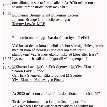
omställningen ska ta fart på allvar. Är 2030-målen om en
16:05
fossilfri fordonsflotta inom räckhåll?
-
16:25
Johanna Brunge Grant, Bilprovningen
Tommy Letzén, MRF
Ekonomin under lupp - har du råd att byta till elbil?
Vad kostar det att köra en elbil och hur står sig elbilen jämfört
med att köra på bensin eller diesel om man ser till
plånboken? Vad är mest ekonomiskt, att köpa eller leasa?
16:25
Lyssna till och ställ dina frågor till vår expertpanel!
-
16:45
Sharon Lavie, Lendo
Carl-Erik Stjernvall, Riksförbundet M Sverige
Ylva Ekmark, Volkswagen Finans
Är 2030-målet om en fossilfri fordonsflotta inom räckhåll?
Ta del av informationen i en pinfärsk rapport från
Volkswagen Finans! Varför är privatleasing viktigt för