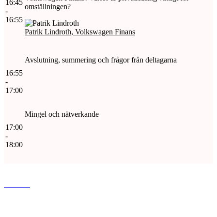
16:45
omställningen?
-
16:55
Patrik Lindroth, Volkswagen Finans
Avslutning, summering och frågor från deltagarna
16:55
-
17:00
Mingel och nätverkande
17:00
-
18:00
www.di.se
Dagens industri AB
Gjörwellsgatan 30
112 60 Stockholm