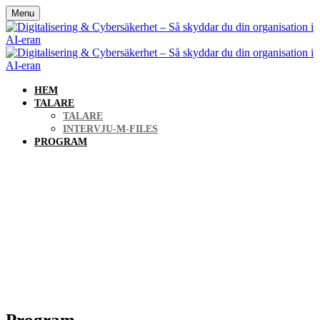
Menu
HEM
TALARE
TALARE
INTERVJU-M-FILES
PROGRAM
Digitalisering &
Cybersäkerhet – Så skyddar
du din organisation i AI-
eran
Program