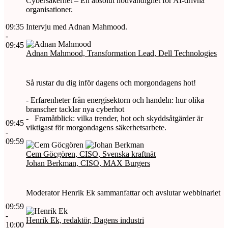
Cybersäkerhet – En absolut nödvändighet för AI-drivna
organisationer.
09:35
Intervju med Adnan Mahmood.
-
09:45
Adnan Mahmood, Transformation Lead, Dell Technologies
Så rustar du dig inför dagens och morgondagens hot!
- Erfarenheter från energisektorn och handeln: hur olika
branscher tacklar nya cyberhot
- Framåtblick: vilka trender, hot och skyddsåtgärder är
09:45
viktigast för morgondagens säkerhetsarbete.
-
09:59
Cem Göcgören, CISO, Svenska kraftnät
Johan Berkman, CISO, MAX Burgers
Moderator Henrik Ek sammanfattar och avslutar webbinariet
09:59
-
Henrik Ek, redaktör, Dagens industri
10:00