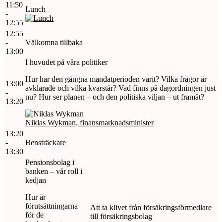
11:50
Lunch
-
12:55
12:55
-
Välkomna tillbaka
13:00
I huvudet på våra politiker
Hur har den gångna mandatperioden varit? Vilka frågor är
13:00
avklarade och vilka kvarstår? Vad finns på dagordningen just
-
nu? Hur ser planen – och den politiska viljan – ut framåt?
13:20
Niklas Wykman, finansmarknadsminister
13:20
-
Bensträckare
13:30
Pensionsbolag i
banken – vår roll i
kedjan
Hur är
förutsättningarna
Att ta klivet från försäkringsförmedlare
för de
till försäkringsbolag