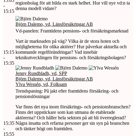
15:05
regionbolag för att bilda en stark helhet. Hur vill nye vd:n ta
-
denna modell vidare?
15:15
Björn Dalemo, vd, Länsförsäkringar AB
Vd-panelen: Framtidens pensions- och försäkringsmarknad
Vart är marknaden på väg? Vilka är de stora hoten och
möjligheterna för olika aktörer? Hur påverkar aktuella och
15:15
kommande regelförändringar? Vad innebär
-
teknikutvecklingen för pensions- och försäkringsbolagen?
15:35
Jenny Rundbladh, vd, SPP
Björn Dalemo, vd, Länsförsäkringar AB
Ylva Wessén, vd, Folksam
Trendspaning: På jakt efter framtidens försäkring- och
pensionslösningar
Var finns det nya inom försäkrings- och pensionsbranschen?
Finns det uppstickare som kan utmana de etablerade
aktörerna? Och håller hela sektorn på att bli överreglerad?
15:35
Några insatta och erfarna personer ger sin syn på branschen
-
och tänker högt om framtiden.
15:55