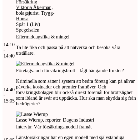
Försäkring
Viktoria Åkerman,
bolagsjurist, Trygg-
Hansa
Spår 1 (Liv)
Spegelsalen
Eftermiddagsfika & mingel
14:10
Ta lite fika och passa på att nätverka och besöka våra
-
utställare.
14:40
Företags- och försäkringsbrott – lågt hängande frukter?
Kriminella som sätter i system att bedra företag kan på allvar
påverka kostnader och premier framöver. Och
14:40
försäkringsbolagen blir också direkt föremål för brottslighet
-
som ibland är svår att upptäcka. Hur ska man skydda sig från
15:05
bedrägerier?
Lasse Wierup, reporter, Dagens Industri
Intervju: Vår försäkringsmodell framåt
Länsförsäkringar har en egen modell med självständiga