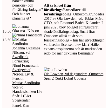
bankanknutna
pensions- och
Att ta klivet från
försäkringsbolagen?
försäkringsförmedlare till
Och hur ser
försäkringsbolag
Omocom grundades
planerna ut?
2017 av Ola Lowden, vd, Tobias Mård,
CTO, och Emanuel Badén Kulander. I
juni 2025 blev bolaget ett registrerat
13:30
skadeförsäkringsbolag. Snart firar
-
Omocom alltså ett år som
13:50
försäkringsbolag – hur har utvecklingen
varit sedan licensen blev klar? Håller
Johanna Okasmaa
expansionsplanerna och är marknaden
Nilsson, vd,
redo för mer cirkulära lösningar?
Swedbank
Försäkring
Ninni Franceschi,
Sverigechef,
Ola Lowden, vd & grundare, Omocom
Nordea Liv &
Spår 2 (Sak) Lokal Uppsala
Pension
Mattias Sandholm,
vice vd,
Handelsbanken Liv
Spår 1 (Liv)
Spegelsalen
Panel: Kan