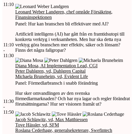
11:10
Leonard Weber Landgren, chef område Försäkring,
Finansinspektionen
Panel: Hur kan branschen bli effektivare med AI?
Artificiell intelligens (AI) har gått från en framtidsutopi till
konkreta verktyg i verksamheten. Men hur ska detta nya
11:10
verktyg göra branschen mer effektiv, säker och lönsam?
-
Finns det några fallgropar?
11:30
Diana Mosa, AI Implementation Lead, CGI
Peter Dahlgren, vd, Dahlgren Capital
Michaela Bruneheim, vd, Evident Life
Panel: Förmedlarbransch i snabb förändring
Hur sker omvandlingen av den svenska
förmedlarmarknaden? Och har nya lagar och regler förändrat
11:30
förutsättningarna? Hur ser visionen framåt ut?
-
11:50
Jacob Schlawitz, vd, Max Matthiessen
Tove Hässler, vd, SFM
Roslana Cederhage, generalsekreterare, Swefintech