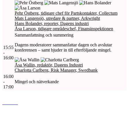
Pehr Östberg, tidigare chef för Partskontakter, Collectum
Mats Langensjö, utredare & partner, Arkwright
Hans Bolander, reporter, Dagens industri
Åsa Larson, tidigare områdeschef, Finansinspektionen
Sammanfattning och summering
Dagens moderatorer sammanfattar dagen och avslutar
15:55
konferensen – samt bjuder in till efterföljande mingel.
-
16:00
Åsa Wallin, redaktör, Dagens Industri
Charlotta Carlberg, Risk Manager, Swedbank
16:00
-
Mingel och nätverkande
17:00
www.di.se
Dagens industri AB
Gjörwellsgatan 30
112 60 Stockholm
Sverige