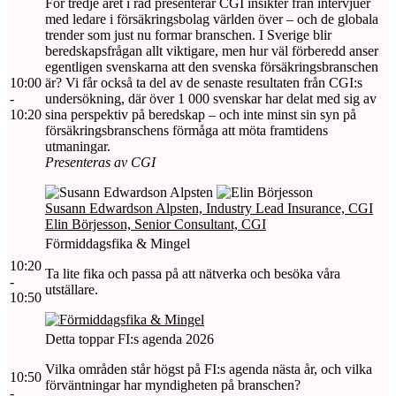
För tredje året i rad presenterar CGI insikter från intervjuer
med ledare i försäkringsbolag världen över – och de globala
trender som just nu formar branschen. I Sverige blir
beredskapsfrågan allt viktigare, men hur väl förberedd anser
egentligen svenskarna att den svenska försäkringsbranschen
10:00
är? Vi får också ta del av de senaste resultaten från CGI:s
-
undersökning, där över 1 000 svenskar har delat med sig av
10:20
sina perspektiv på beredskap – och inte minst sin syn på
försäkringsbranschens förmåga att möta framtidens
utmaningar.
Presenteras av CGI
Susann Edwardson Alpsten, Industry Lead Insurance, CGI
Elin Börjesson, Senior Consultant, CGI
Förmiddagsfika & Mingel
10:20
Ta lite fika och passa på att nätverka och besöka våra
-
utställare.
10:50
Detta toppar FI:s agenda 2026
Vilka områden står högst på FI:s agenda nästa år, och vilka
10:50
förväntningar har myndigheten på branschen?
-