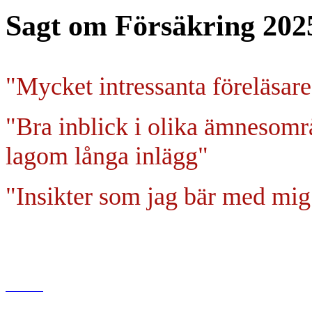
Sagt om Försäkring 202
"Mycket intressanta föreläsare
"Bra inblick i olika ämnesomr
lagom långa inlägg"
"Insikter som jag bär med mig
www.di.se
Dagens industri AB