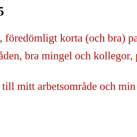
5
, föredömligt korta (och bra) p
åden, bra mingel och kollegor, 
 till mitt arbetsområde och min