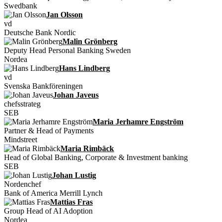
Swedbank
Jan Olsson
vd
Deutsche Bank Nordic
Malin Grönberg
Deputy Head Personal Banking Sweden
Nordea
Hans Lindberg
vd
Svenska Bankföreningen
Johan Javeus
chefsstrateg
SEB
Maria Jerhamre Engström
Partner & Head of Payments
Mindstreet
Maria Rimbäck
Head of Global Banking, Corporate & Investment banking
SEB
Johan Lustig
Nordenchef
Bank of America Merrill Lynch
Mattias Fras
Group Head of AI Adoption
Nordea