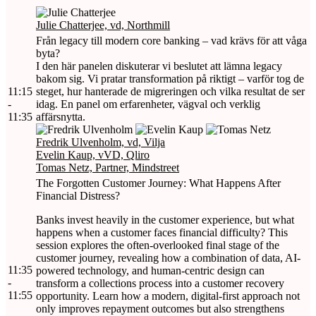
Julie Chatterjee, vd, Northmill
Från legacy till modern core banking – vad krävs för att våga
byta?
I den här panelen diskuterar vi beslutet att lämna legacy
bakom sig. Vi pratar transformation på riktigt – varför tog de
11:15
steget, hur hanterade de migreringen och vilka resultat de ser
-
idag. En panel om erfarenheter, vägval och verklig
11:35
affärsnytta.
Fredrik Ulvenholm, vd, Vilja
Evelin Kaup, vVD, Qliro
Tomas Netz, Partner, Mindstreet
The Forgotten Customer Journey: What Happens After
Financial Distress?
Banks invest heavily in the customer experience, but what
happens when a customer faces financial difficulty? This
session explores the often-overlooked final stage of the
customer journey, revealing how a combination of data, AI-
11:35
powered technology, and human-centric design can
-
transform a collections process into a customer recovery
11:55
opportunity. Learn how a modern, digital-first approach not
only improves repayment outcomes but also strengthens