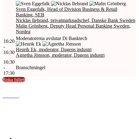
Sven Eggefalk, Head of Division Business & Retail
Banking, SEB
Nicklas Ilebrand, privatmarknadschef, Danske Bank Sweden
Malin Grönberg, Deputy Head Personal Banking Sweden,
Nordea
Moderatorerna avslutar Di Banktech
16:20
-
Henrik Ek, moderator, Dagens industri
16:30
Agnetha Jönsson, moderator, Dagens industri
16:30
-
Branschmingel
17:30
Boka biljett
www.di.se
Dagens industri AB
Gjörwellsgatan 30
112 60 Stockholm
Sverige