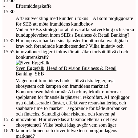
15:00
-
Eftermiddagskaffe
15:30
Affärsutveckling med kunden i fokus – AI som möjliggörare
för SEB att möta framtidens kundbehov
Vad är SEB:s strategi för att driva affärsutveckling och stärka
kundupplevelsen inom SEB:s Business & Retail Banking?
15:35
Hur anpassar banken sina tjänster för att möta nya digitala
-
krav och förändrade kundbeteenden? Vilka initiativ och
15:55
innovationer ligger i fokus för att säkra fortsatt tillväxt och
konkurrenskraft?
Sven Eggefalk, Head of Division Business & Retail
Banking, SEB
Vägen mot framtidens bank – tillväxtstrategier, nya
ekosystem och kampen om framtidens marknad
Konkurrensen hårdnar när AI och ny teknik omformar
spelplanen för finansiella tjänster i rekordfart. AI möjliggör
nya databaserade tjänster, effektivare resurshantering och
snabbare time-to-market – avgörande för både storbanker
och fintechs. Samtidigt ökar riskerna och kraven på
15:55
innovation. Hur utvecklas affärsmodellerna i det nya
-
ekosystemet? Vilka beslut idag avgör vem som äger
16:20
kundrelationen och driver tillväxten i morgondagens
marknad?