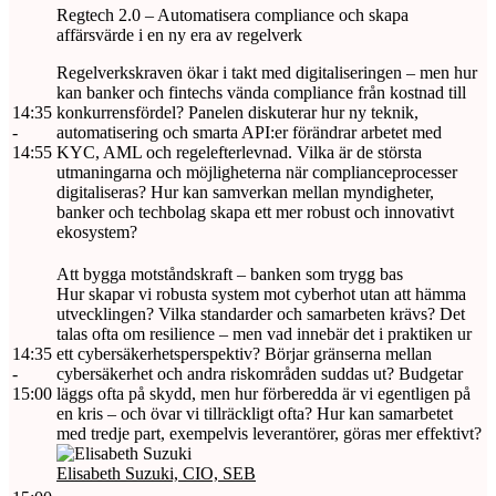
Regtech 2.0 – Automatisera compliance och skapa
affärsvärde i en ny era av regelverk
Regelverkskraven ökar i takt med digitaliseringen – men hur
kan banker och fintechs vända compliance från kostnad till
14:35
konkurrensfördel? Panelen diskuterar hur ny teknik,
-
automatisering och smarta API:er förändrar arbetet med
14:55
KYC, AML och regelefterlevnad. Vilka är de största
utmaningarna och möjligheterna när complianceprocesser
digitaliseras? Hur kan samverkan mellan myndigheter,
banker och techbolag skapa ett mer robust och innovativt
ekosystem?
Att bygga motståndskraft – banken som trygg bas
Hur skapar vi robusta system mot cyberhot utan att hämma
utvecklingen? Vilka standarder och samarbeten krävs? Det
talas ofta om resilience – men vad innebär det i praktiken ur
14:35
ett cybersäkerhetsperspektiv? Börjar gränserna mellan
-
cybersäkerhet och andra riskområden suddas ut? Budgetar
15:00
läggs ofta på skydd, men hur förberedda är vi egentligen på
en kris – och övar vi tillräckligt ofta? Hur kan samarbetet
med tredje part, exempelvis leverantörer, göras mer effektivt?
Elisabeth Suzuki, CIO, SEB