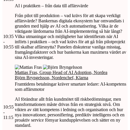
AI i praktiken – från data till affärsvärde
Från pilot till produktion – vad krävs för att skapa verkligt
affärsvärde? Bankernas digitala ekosystem har omvandlats i
grunden med hjälp av AI och automatisering. Vilka är de
viktigaste lärdomarna från AI-implementering så här långt?
10:35
Vilka utmaningar och möjligheter har identifierats när AI
-
införts i praktiken – och vad krävs för att gå från pilotprojekt
10:55
till skalbar affärsnytta? Panelen diskuterar vanliga misstag,
framgångsfaktorer och hur bankerna kan maximera värdet av
sina AI-investeringar.
Mattias Fras, Group Head of AI Adoption, Nordea
Björn Bryngelsson, Nordenchef, Klarna
Framtidens betalningar kräver smartare ledare: AI-kompetens
som affärsmotor
AI förändrar allt från kundmötet till riskbedömningar, men
transformationen måste drivas från en strategisk nivå. Om
10:55
vikten av rätt kompetens i ledning och organisation och hur
-
nya innovationer, personifiering, prediktiv intelligens och en
11:15
proaktiv service förnyar kundupplevelsen och sätter en ny
standard.