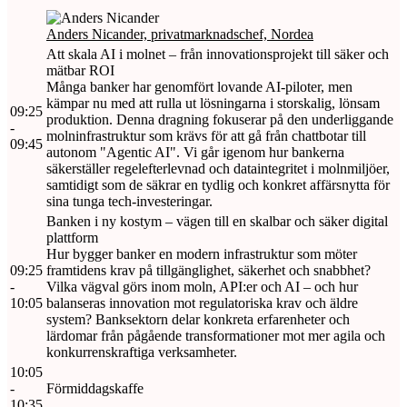
Anders Nicander, privatmarknadschef, Nordea
Att skala AI i molnet – från innovationsprojekt till säker och
mätbar ROI
Många banker har genomfört lovande AI-piloter, men
kämpar nu med att rulla ut lösningarna i storskalig, lönsam
09:25
produktion. Denna dragning fokuserar på den underliggande
-
molninfrastruktur som krävs för att gå från chattbotar till
09:45
autonom "Agentic AI". Vi går igenom hur bankerna
säkerställer regelefterlevnad och dataintegritet i molnmiljöer,
samtidigt som de säkrar en tydlig och konkret affärsnytta för
sina tunga tech-investeringar.
Banken i ny kostym – vägen till en skalbar och säker digital
plattform
Hur bygger banker en modern infrastruktur som möter
09:25
framtidens krav på tillgänglighet, säkerhet och snabbhet?
-
Vilka vägval görs inom moln, API:er och AI – och hur
10:05
balanseras innovation mot regulatoriska krav och äldre
system? Banksektorn delar konkreta erfarenheter och
lärdomar från pågående transformationer mot mer agila och
konkurrenskraftiga verksamheter.
10:05
-
Förmiddagskaffe
10:35