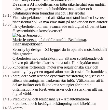
De senaste AI-modellerna kan hitta säkerhetshål som undgår
mänskliga experter – och hotbilden mot banker och
betalningssystem förändras snabbt. Hur arbetar
13:15
Finansinspektionen med att stärka motståndskraften i svensk
-
finanssektor? Vilka nya krav ställs på banker och betalaktörer
13:35
när cyberhoten blir mer avancerade och digital sårbarhet kan
få systemkritiska konsekvenser?
Marie Jesperson, tf chef för område Betalningar,
Finansinspektionen
Security by design – Så bygger du in operativ motståndskraft
från grunden
Cyberhoten mot banksektorn blir allt mer sofistikerade och
kraven på säkerhet ökar i samma takt. Hur skyddar man
13:55
kundernas förtroende, möter nya regulatoriska krav och
-
samtidigt bygger en organisation som är rustad för framtidens
14:15
hotbilder? Som ledande cybersäkerhetsföretag belyser vi de
största utmaningarna bankerna står inför. Välkommen att ta
del av insikter och få konkreta strategier för hur din
organisation kan förebygga risker och stå stark i en allt mer
digital värld.
14:15
Prediktiv AI och realtidsanalys – Att automatisera
-
kreditbeslut och bedrägeribekämpning med bibehållen
14:35
kontroll