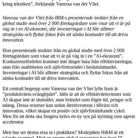
kring tekniken”, förklarade Vanessa van der Vliet.
Vanessa van der Vliet från IBM:s presenterade insikter från en
global studie med över 2 000 företagsledare som visar att vi är på
väg in i en AI-ekonomi, där investeringar i AI blir alltmer
strategiska och flyttar fokus från att sänka kostnader till att driva
innovation.
Hon presenterade insikter från en global studie med över 2 000
företagsledare som visar att vi är på väg in i en ”AI-ekonomi”.
Konkurrensfördelen kommer inte längre bara från effektiviseringar,
utan från snabbheten och självförtroendet i beslutsfattandet.
Investeringar i AI blir alltmer strategiska och flyttar fokus från att
sänka kostnader till att driva innovation.
Ett centralt begrepp som Vanessa van der Vliet lyfte fram är
”produktivitets-svänghjulet”. Idén är att de effektivitetsvinster som
AI skapar inte är slutmålet, utan bränslet som frigör tid, pengar och
talang. Dessa resurser kan sedan återinvesteras i tillväxt och
innovation, vilket skapar en positiv och självförstärkande cykel.
Men för att detta ska fungera krävs en ny syn på styrning som agerar
accelerator.
Men hur ser denna resa ut i praktiken? Modejätten H&M är ett
talande exempel. Med en enorm global expansion har även IT-