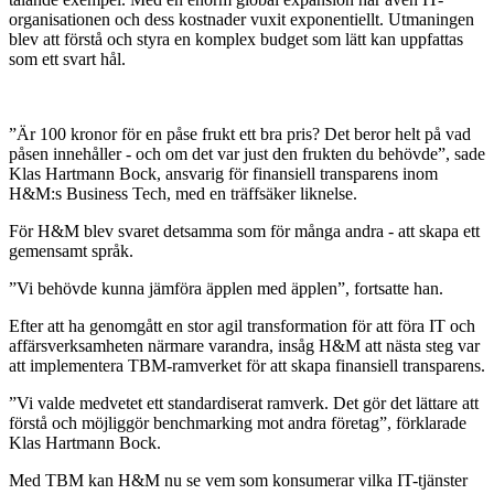
organisationen och dess kostnader vuxit exponentiellt. Utmaningen
blev att förstå och styra en komplex budget som lätt kan uppfattas
som ett svart hål.
”Är 100 kronor för en påse frukt ett bra pris? Det beror helt på vad
påsen innehåller - och om det var just den frukten du behövde”, sade
Klas Hartmann Bock, ansvarig för finansiell transparens inom
H&M:s Business Tech, med en träffsäker liknelse.
För H&M blev svaret detsamma som för många andra - att skapa ett
gemensamt språk.
”Vi behövde kunna jämföra äpplen med äpplen”, fortsatte han.
Efter att ha genomgått en stor agil transformation för att föra IT och
affärsverksamheten närmare varandra, insåg H&M att nästa steg var
att implementera TBM-ramverket för att skapa finansiell transparens.
”Vi valde medvetet ett standardiserat ramverk. Det gör det lättare att
förstå och möjliggör benchmarking mot andra företag”, förklarade
Klas Hartmann Bock.
Med TBM kan H&M nu se vem som konsumerar vilka IT-tjänster