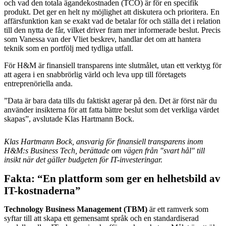
och vad den totala ägandekostnaden (TCO) är för en specifik
produkt. Det ger en helt ny möjlighet att diskutera och prioritera. En
affärsfunktion kan se exakt vad de betalar för och ställa det i relation
till den nytta de får, vilket driver fram mer informerade beslut. Precis
som Vanessa van der Vliet beskrev, handlar det om att hantera
teknik som en portfölj med tydliga utfall.
För H&M är finansiell transparens inte slutmålet, utan ett verktyg för
att agera i en snabbrörlig värld och leva upp till företagets
entreprenöriella anda.
”Data är bara data tills du faktiskt agerar på den. Det är först när du
använder insikterna för att fatta bättre beslut som det verkliga värdet
skapas”, avslutade Klas Hartmann Bock.
Klas Hartmann Bock, ansvarig för finansiell transparens inom
H&M:s Business Tech, berättade om vägen från "svart hål" till
insikt när det gäller budgeten för IT-investeringar.
Fakta: “En plattform som ger en helhetsbild av
IT-kostnaderna”
Technology Business Management (TBM)
är ett ramverk som
syftar till att skapa ett gemensamt språk och en standardiserad