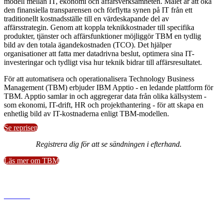
modell mellan IT, ekonomi och affärsverksamheten. Målet är att öka
den finansiella transparensen och förflytta synen på IT från ett
traditionellt kostnadsställe till en värdeskapande del av
affärsstrategin. Genom att koppla teknikkostnader till specifika
produkter, tjänster och affärsfunktioner möjliggör TBM en tydlig
bild av den totala ägandekostnaden (TCO). Det hjälper
organisationer att fatta mer datadrivna beslut, optimera sina IT-
investeringar och tydligt visa hur teknik bidrar till affärsresultatet.
För att automatisera och operationalisera Technology Business
Management (TBM) erbjuder IBM Apptio - en ledande plattform för
TBM. Apptio samlar in och aggregerar data från olika källsystem -
som ekonomi, IT-drift, HR och projekthantering - för att skapa en
enhetlig bild av IT-kostnaderna enligt TBM-modellen.
Se reprisen
Registrera dig för att se sändningen i efterhand.
Läs mer om TBM
www.di.se
Dagens industri AB