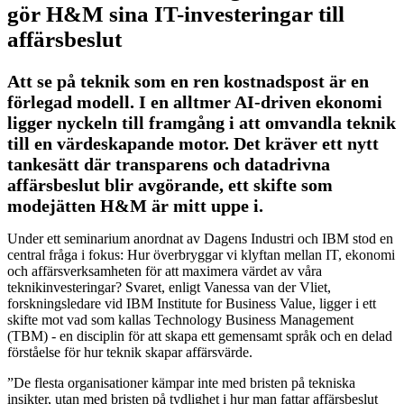
gör H&M sina IT-investeringar till
affärsbeslut
Att se på teknik som en ren kostnadspost är en
förlegad modell. I en alltmer AI-driven ekonomi
ligger nyckeln till framgång i att omvandla teknik
till en värdeskapande motor. Det kräver ett nytt
tankesätt där transparens och datadrivna
affärsbeslut blir avgörande, ett skifte som
modejätten H&M är mitt uppe i.
Under ett seminarium anordnat av Dagens Industri och IBM stod en
central fråga i fokus: Hur överbryggar vi klyftan mellan IT, ekonomi
och affärsverksamheten för att maximera värdet av våra
teknikinvesteringar? Svaret, enligt Vanessa van der Vliet,
forskningsledare vid IBM Institute for Business Value, ligger i ett
skifte mot vad som kallas Technology Business Management
(TBM) - en disciplin för att skapa ett gemensamt språk och en delad
förståelse för hur teknik skapar affärsvärde.
”De flesta organisationer kämpar inte med bristen på tekniska
insikter, utan med bristen på tydlighet i hur man fattar affärsbeslut