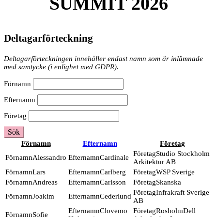
SUMMIT 2026
Deltagarförteckning
Deltagarförteckningen innehåller endast namn som är inlämnade
med samtycke (i enlighet med GDPR).
Förnamn
Efternamn
Företag
Sök
Förnamn
Efternamn
Företag
Studio Stockholm
Alessandro
Cardinale
Arkitektur AB
Lars
Carlberg
WSP Sverige
Andreas
Carlsson
Skanska
Infrakraft Sverige
Joakim
Cederlund
AB
Clovemo
RosholmDell
Sofie