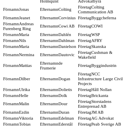
Holmquist
Advokatbyrå
Colting
Jonas
Colting
Communication AB
Jeanet
Corvinius
Byggcheferna
Andreas
Cowi AB
COWI
Furenberg Ring
Maria
Dahlén
WSP
Nils
Dahlman
AFRY
Maria
Danielson
Skanska
Cushman &
Nermina
Dautovic
Wakefield
de
Mattias
Byggindustrin
Frumerie
NCC
Dilber
Dogan
Infrastructure Large Civil
Projects
Ulrika
Dolietis
Håll Nollan
Helle
Dolk
Brickanta
Storstadens
Malin
Dour
Entreprenad AB
Ezdin
Duran
JM AB
Viktoria
Edelman
AG Advokat
Tobias
Ederstål
Peab Sverige AB