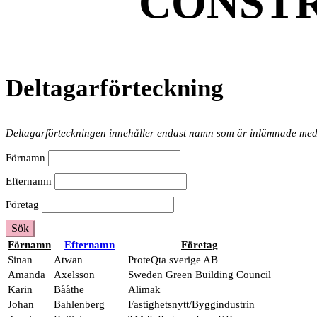
CONSTR
Deltagarförteckning
Deltagarförteckningen innehåller endast namn som är inlämnade med
Förnamn
Efternamn
Företag
Sök
Förnamn
Efternamn
Företag
Sinan
Atwan
ProteQta sverige AB
Amanda
Axelsson
Sweden Green Building Council
Karin
Bååthe
Alimak
Johan
Bahlenberg
Fastighetsnytt/Byggindustrin