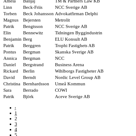
Amela
Balijaj
TM & Partners Law KB
Linn
Beck-Friis
NCC Sverige AB
Torben
Beck Johansson
Advokatfirman Delphi
Magnus
Bejersten
Metrolit
Patrik
Bengtsson
NCC Sverige AB
Elin
Bennewitz
Tidningen Byggindustrin
Benjamin
Berg
ELU Konsult AB
Patrik
Berggren
Trophi Fastighets AB
Pontus
Bergman
Skanska Sverige AB
Annica
Bergman
NCC
Daniel
Bergstrand
Business Arena
Rickard
Berlin
Wihlborgs Fastigheter AB
David
Berndt
Nordic Level Group AB
Christina
Bernhardsson
Umeå Kommun
Sara
Berrado
COWI
Patrik
Björk
Aceve Sverige AB
‹
1
2
3
4
5