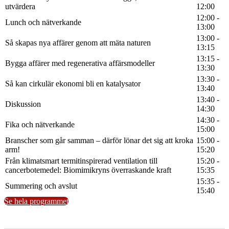
utvärdera
12:00
12:00 -
Lunch och nätverkande
13:00
13:00 -
Så skapas nya affärer genom att mäta naturen
13:15
13:15 -
Bygga affärer med regenerativa affärsmodeller
13:30
13:30 -
Så kan cirkulär ekonomi bli en katalysator
13:40
13:40 -
Diskussion
14:30
14:30 -
Fika och nätverkande
15:00
Branscher som går samman – därför lönar det sig att kroka
15:00 -
arm!
15:20
Från klimatsmart termitinspirerad ventilation till
15:20 -
cancerbotemedel: Biomimikryns överraskande kraft
15:35
15:35 -
Summering och avslut
15:40
Se hela programmet