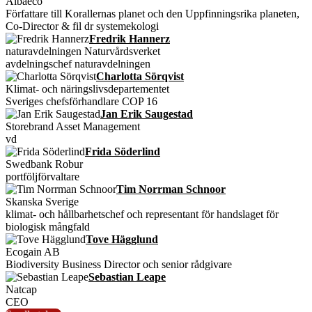
Albaeco
Författare till Korallernas planet och den Uppfinningsrika planeten,
Co-Director & fil dr systemekologi
Fredrik Hannerz
naturavdelningen Naturvårdsverket
avdelningschef naturavdelningen
Charlotta Sörqvist
Klimat- och näringslivsdepartementet
Sveriges chefsförhandlare COP 16
Jan Erik Saugestad
Storebrand Asset Management
vd
Frida Söderlind
Swedbank Robur
portföljförvaltare
Tim Norrman Schnoor
Skanska Sverige
klimat- och hållbarhetschef och representant för handslaget för
biologisk mångfald
Tove Hägglund
Ecogain AB
Biodiversity Business Director och senior rådgivare
Sebastian Leape
Natcap
CEO