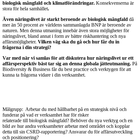
biologisk mångfald och klimatförändringar.
Konsekvenserna är
stora för hela samhället
.
Även näringslivet är starkt beroende av biologisk mångfald
då
mer än 50 procent av världens sammanlagda BNP är beroende av
naturen. Men denna utmaning innebär även stora möjligheter för
näringslivet, bland annat
i form av
bättre riskhantering och nya
affärsmöjligheter.
Vilken väg ska du gå och hur får du in
frågorna i din strategi?
Var med när vi samlas för att diskutera hur näringslivet ur ett
affärsperspektiv bäst tar sig an denna globala jätteutmaning.
På
Biodiversity & Business får du best practice och verktygen för att
kunna ta frågorna vidare i din verksamhet.
Målgrupp: Arbetar du med hållbarhet på en strategisk nivå och
funderar på vad er verksamhet har för risker
relaterade till biologisk mångfald? Behöver du nya verktyg och en
bild av hur andra verksamheter arbetar med området och kopplar
detta till sin CSRD-rapportering? Ansvarar du för affärsutveckling
och positionering?