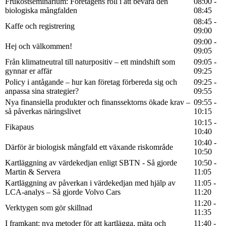
Frukostseminarium: Företagens roll i att bevara den
08:00 -
biologiska mångfalden
08:45
08:45 -
Kaffe och registrering
09:00
09:00 -
Hej och välkommen!
09:05
Från klimatneutral till naturpositiv – ett mindshift som
09:05 -
gynnar er affär
09:25
Policy i antågande – hur kan företag förbereda sig och
09:25 -
anpassa sina strategier?
09:55
Nya finansiella produkter och finanssektorns ökade krav –
09:55 -
så påverkas näringslivet
10:15
10:15 -
Fikapaus
10:40
10:40 -
Därför är biologisk mångfald ett växande riskområde
10:50
Kartläggning av värdekedjan enligt SBTN - Så gjorde
10:50 -
Martin & Servera
11:05
Kartläggning av påverkan i värdekedjan med hjälp av
11:05 -
LCA-analys – Så gjorde Volvo Cars
11:20
11:20 -
Verktygen som gör skillnad
11:35
I framkant: nya metoder för att kartlägga, mäta och
11:40 -