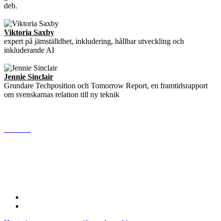
deb.
Viktoria Saxby
expert på jämställdhet, inkludering, hållbar utveckling och
inkluderande AI
Jennie Sinclair
Grundare Techposition och Tomorrow Report, en framtidsrapport
om svenskarnas relation till ny teknik
www.di.se
Dagens industri AB
Gjörwellsgatan 30
112 60 Stockholm
Sverige