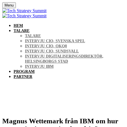
Menu
HEM
TALARE
TALARE
INTERVJU CIO, SVENSKA SPEL
INTERVJU CIO, OKQ8
INTERVJU CIO, SUNDSVALL
INTERVJU DIGITALISERINGSDIREKTÖR,
HELSINGBORGS STAD
INTERVJU IBM
PROGRAM
PARTNER
Tech Strategy Summit
Magnus Wettemark
från IBM om hur