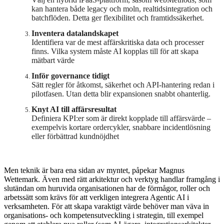
kan hantera både legacy och moln, realtidsintegration och
batchflöden. Detta ger flexibilitet och framtidssäkerhet.
Inventera datalandskapet
Identifiera var de mest affärskritiska data och processer
finns. Vilka system måste AI kopplas till för att skapa
mätbart värde
Inför governance tidigt
Sätt regler för åtkomst, säkerhet och API-hantering redan i
pilotfasen. Utan detta blir expansionen snabbt ohanterlig.
Knyt AI till affärsresultat
Definiera KPI:er som är direkt kopplade till affärsvärde –
exempelvis kortare ordercykler, snabbare incidentlösning
eller förbättrad kundnöjdhet
Men teknik är bara ena sidan av myntet, påpekar Magnus
Wettemark. Även med rätt arkitektur och verktyg handlar framgång i
slutändan om huruvida organisationen har de förmågor, roller och
arbetssätt som krävs för att verkligen integrera Agentic AI i
verksamheten. För att skapa varaktigt värde behöver man väva in
organisations- och kompetensutveckling i strategin, till exempel