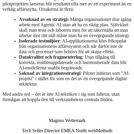
pilotprojekten lanseras blir resultatet ofta mer av ett experiment än en
verklig affärsnytta. Orsakerna är flera:
Avsaknad av en strategi:
Många organisationer drar igång
arbete med Agentic AI utan att ha en riktig plan. Självklart
skall man testa och laborera men för att säkerställa att man
arbetar mot rätt mål måste man ha en övergripande strategi.
Isolerade testmiljöer
: AI-applikationerna körs frikopplat
från organisationens affärssystem och når därför inte de
data och processer som behövs för att skapa effekt.
Datakvalitet och fragmentering
: Utan tillgång till
korrekta, realtidsuppdaterade och harmoniserade data blir
AI-modellerna snabbt begränsade.
Saknad av integrationsstrategi
: Piloter initieras som "AI-
projekt" i stället för som en del av en övergripande digital
arkitektur.
Med andra ord – det är inte AI-tekniken i sig som fallerar, utan
förmågan att koppla den till verksamhetens centrala flöden.
Magnus Wettemark
Tech Seller Director EMEA North webMethods