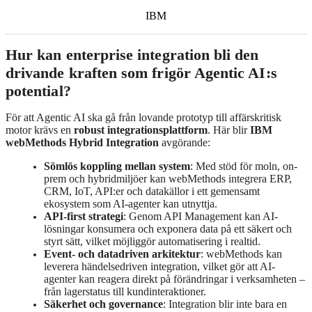
IBM
Hur kan enterprise integration bli den
drivande kraften som frigör Agentic AI:s
potential?
För att Agentic AI ska gå från lovande prototyp till affärskritisk
motor krävs en
robust integrationsplattform
. Här blir
IBM
webMethods Hybrid Integration
avgörande:
Sömlös koppling mellan system
: Med stöd för moln, on-
prem och hybridmiljöer kan webMethods integrera ERP,
CRM, IoT, API:er och datakällor i ett gemensamt
ekosystem som AI-agenter kan utnyttja.
API-first strategi
: Genom API Management kan AI-
lösningar konsumera och exponera data på ett säkert och
styrt sätt, vilket möjliggör automatisering i realtid.
Event- och datadriven arkitektur
: webMethods kan
leverera händelsedriven integration, vilket gör att AI-
agenter kan reagera direkt på förändringar i verksamheten –
från lagerstatus till kundinteraktioner.
Säkerhet och governance
: Integration blir inte bara en