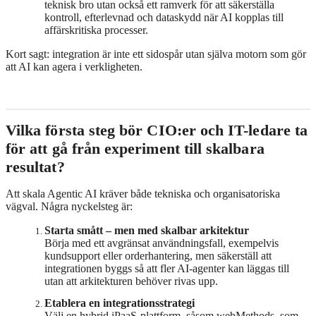
teknisk bro utan också ett ramverk för att säkerställa
kontroll, efterlevnad och dataskydd när AI kopplas till
affärskritiska processer.
Kort sagt: integration är inte ett sidospår utan själva motorn som gör
att AI kan agera i verkligheten.
Vilka första steg bör CIO:er och IT-ledare ta
för att gå från experiment till skalbara
resultat?
Att skala Agentic AI kräver både tekniska och organisatoriska
vägval. Några nyckelsteg är:
Starta smått – men med skalbar arkitektur
Börja med ett avgränsat användningsfall, exempelvis
kundsupport eller orderhantering, men säkerställ att
integrationen byggs så att fler AI-agenter kan läggas till
utan att arkitekturen behöver rivas upp.
Etablera en integrationsstrategi
Välj en hybrid iPaaS-plattform, såsom webMethods, som