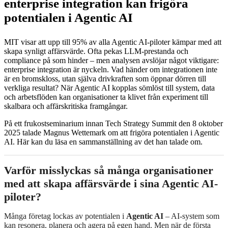
enterprise integration kan frigöra
potentialen i Agentic AI
MIT visar att upp till 95% av alla Agentic AI-piloter kämpar med att
skapa synligt affärsvärde. Ofta pekas LLM-prestanda och
compliance på som hinder – men analysen avslöjar något viktigare:
enterprise integration är nyckeln. Vad händer om integrationen inte
är en bromskloss, utan själva drivkraften som öppnar dörren till
verkliga resultat? När Agentic AI kopplas sömlöst till system, data
och arbetsflöden kan organisationer ta klivet från experiment till
skalbara och affärskritiska framgångar.
På ett frukostseminarium innan Tech Strategy Summit den 8 oktober
2025 talade Magnus Wettemark om att frigöra potentialen i Agentic
AI. Här kan du läsa en sammanställning av det han talade om.
Varför misslyckas så många organisationer
med att skapa affärsvärde i sina Agentic AI-
piloter?
Många företag lockas av potentialen i
Agentic AI
– AI-system som
kan resonera, planera och agera på egen hand. Men när de första