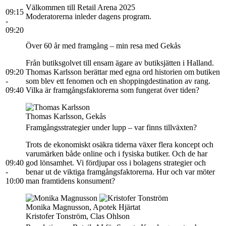
Välkommen till Retail Arena 2025
09:15
Moderatorerna inleder dagens program.
-
09:20
Över 60 år med framgång – min resa med Gekås
Från butiksgolvet till ensam ägare av butiksjätten i Halland.
09:20
Thomas Karlsson berättar med egna ord historien om butiken
-
som blev ett fenomen och en shoppingdestination av rang.
09:40
Vilka är framgångsfaktorerna som fungerat över tiden?
Thomas Karlsson, Gekås
Framgångsstrategier under lupp – var finns tillväxten?
Trots de ekonomiskt osäkra tiderna växer flera koncept och
varumärken både online och i fysiska butiker. Och de har
09:40
god lönsamhet. Vi fördjupar oss i bolagens strategier och
-
benar ut de viktiga framgångsfaktorerna. Hur och var möter
10:00
man framtidens konsument?
Monika Magnusson, Apotek Hjärtat
Kristofer Tonström, Clas Ohlson