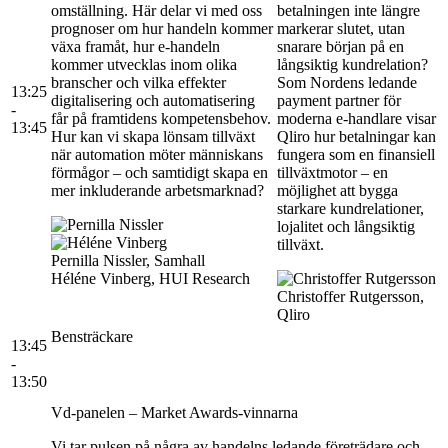
omställning. Här delar vi med oss
betalningen inte längre
prognoser om hur handeln kommer
markerar slutet, utan
växa framåt, hur e-handeln
snarare början på en
kommer utvecklas inom olika
långsiktig kundrelation?
branscher och vilka effekter
Som Nordens ledande
13:25
digitalisering och automatisering
payment partner för
-
får på framtidens kompetensbehov.
moderna e-handlare visar
13:45
Hur kan vi skapa lönsam tillväxt
Qliro hur betalningar kan
när automation möter människans
fungera som en finansiell
förmågor – och samtidigt skapa en
tillväxtmotor – en
mer inkluderande arbetsmarknad?
möjlighet att bygga
starkare kundrelationer,
lojalitet och långsiktig
tillväxt.
Pernilla Nissler, Samhall
Héléne Vinberg, HUI Research
Christoffer Rutgersson,
Qliro
Bensträckare
13:45
-
13:50
Vd-panelen – Market Awards-vinnarna
Vi tar pulsen på några av handelns ledande företrädare och