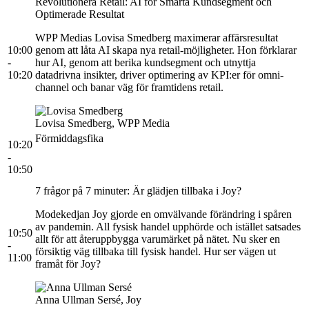
Revolutionera Retail: AI för Smarta Kundsegment och
Optimerade Resultat
WPP Medias Lovisa Smedberg maximerar affärsresultat
10:00
genom att låta AI skapa nya retail-möjligheter. Hon förklarar
-
hur AI, genom att berika kundsegment och utnyttja
10:20
datadrivna insikter, driver optimering av KPI:er för omni-
channel och banar väg för framtidens retail.
Lovisa Smedberg, WPP Media
Förmiddagsfika
10:20
-
10:50
7 frågor på 7 minuter: Är glädjen tillbaka i Joy?
Modekedjan Joy gjorde en omvälvande förändring i spåren
av pandemin. All fysisk handel upphörde och istället satsades
10:50
allt för att återuppbygga varumärket på nätet. Nu sker en
-
försiktig väg tillbaka till fysisk handel. Hur ser vägen ut
11:00
framåt för Joy?
Anna Ullman Sersé, Joy