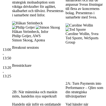
samarbetet och hur de
strategisk molnadoption som
anpassar Sveas lösningar
viktiga drivkrafter för agilitet,
till flera av koncernens
skalbarhet och tillväxt. Presenteras
bolag. Presenteras i
i samarbete med Infor.
samarbete med Svea.
Håkan Strömbeck, Infor
Caroline Wollin, Svea
Philip Geijer, AWS
Ted Sporre, WeSports
Simon Skoog, Apotea
Group
Breakout sessions
13:00
-
13:50
Bensträckare
13:20
-
13:25
2A: Turn Payments into
Performance – Qliro som
2B: När människa och maskin
din strategiska
möts, handelns nya superkraft
tillväxtpartner
Handeln står inför en omfattande
Vad händer när