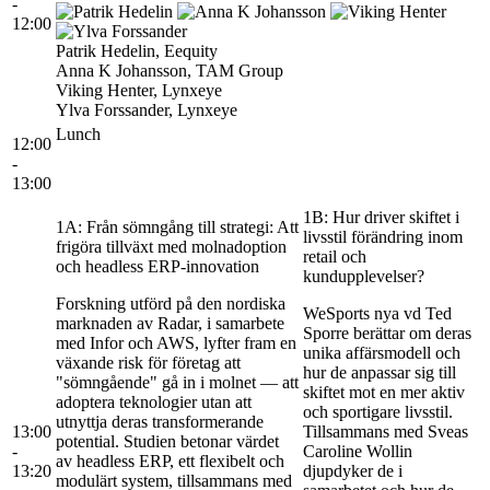
-
12:00
Patrik Hedelin, Eequity
Anna K Johansson, TAM Group
Viking Henter, Lynxeye
Ylva Forssander, Lynxeye
Lunch
12:00
-
13:00
1B: Hur driver skiftet i
1A: Från sömngång till strategi: Att
livsstil förändring inom
frigöra tillväxt med molnadoption
retail och
och headless ERP-innovation
kundupplevelser?
Forskning utförd på den nordiska
WeSports nya vd Ted
marknaden av Radar, i samarbete
Sporre berättar om deras
med Infor och AWS, lyfter fram en
unika affärsmodell och
växande risk för företag att
hur de anpassar sig till
"sömngående" gå in i molnet — att
skiftet mot en mer aktiv
adoptera teknologier utan att
och sportigare livsstil.
utnyttja deras transformerande
13:00
Tillsammans med Sveas
potential. Studien betonar värdet
-
Caroline Wollin
av headless ERP, ett flexibelt och
13:20
djupdyker de i
modulärt system, tillsammans med