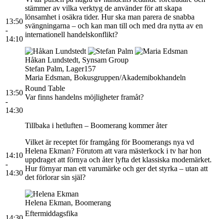
stämmer av vilka verktyg de använder för att skapa
lönsamhet i osäkra tider. Hur ska man parera de snabba
13:50
svängningarna – och kan man till och med dra nytta av en
-
internationell handelskonflikt?
14:10
Håkan Lundstedt, Synsam Group
Stefan Palm, Lager157
Maria Edsman, Bokusgruppen/Akademibokhandeln
Round Table
13:50
Var finns handelns möjligheter framåt?
-
14:30
Tillbaka i hetluften – Boomerang kommer åter
Vilket är receptet för framgång för Boomerangs nya vd
Helena Ekman? Förutom att vara mästerkock i tv har hon
14:10
uppdraget att förnya och åter lyfta det klassiska modemärket.
-
Hur förnyar man ett varumärke och ger det styrka – utan att
14:30
det förlorar sin själ?
Helena Ekman, Boomerang
Eftermiddagsfika
14:30