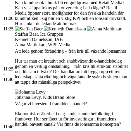
Kan kundbesök i butik bli en guldgruva med Retail Media?
Kan vi släppa fokus på konvertering i alla lägen? Retail
Media öppnar stora möjligheter för den fysiska handeln där
11:00
kundtrafiken i sig blir en viktig KPI och en lönsam drivkraft.
-
Hur tänker de ledande aktörerna?
11:25
Staffan Baer, Ica Gruppen
Kenneth Danielsson, IAB
Anna Martinkari, WPP Media
Att leda genom förändring – från kris till växande lönsamhet
Hur tar man ett kreativt och snabbväxande e-handelsbolag
genom en verklig omställning – från kris till struktur, stabilitet
11:25
och lönsam tillväxt? Det handlar om att bygga upp ett nytt
-
ledarskap, sätta riktning och våga fatta de svåra besluten utan
11:40
att tappa det mänskliga perspektivet.
Johanna Levy, Kids Brand Store
Vågar vi investera i framtidens handel?
Ekonomisk osäkerhet i dag – minskande befolkning i
framöver. Hur ser läget ut för investeringar i framtidens
handel, oavsett kanal? Var finns de lönsamma koncepten?
11:40