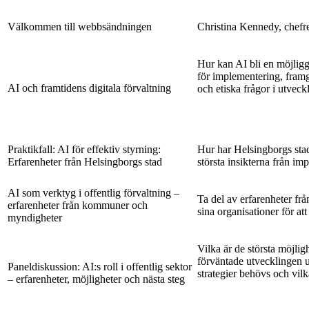
Välkommen till webbsändningen
Christina Kennedy, chefr
Hur kan AI bli en möjliggr
för implementering, fram
AI och framtidens digitala förvaltning
och etiska frågor i utveck
Praktikfall: AI för effektiv styrning:
Hur har Helsingborgs stad
Erfarenheter från Helsingborgs stad
största insikterna från i
AI som verktyg i offentlig förvaltning –
Ta del av erfarenheter frå
erfarenheter från kommuner och
sina organisationer för att
myndigheter
Vilka är de största möjligh
förväntade utvecklingen u
Paneldiskussion: AI:s roll i offentlig sektor
strategier behövs och vilk
– erfarenheter, möjligheter och nästa steg