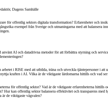
edaktör, Dagens Samhälle
are för offentlig sektors digitala transformation? Erfarenheter och insik
gångsrika exempel från Sverige och utmaningarna med att balansera inn
lingen.
 använt AI och datadrivna metoder för att förbättra styrning och servic
mplementeringen?
n arbetet i RISE med att utbilda, träna och utveckla tjäntepersoner i att 
 nyttja kraften i AI. Vilka är de viktigaste lärdomarna hittills och vad ser
eterna för offentlig sektor? Vad är de viktigaste erfarenheterna hittills 
t? Hur kan offentlig sektor balansera effektivitet och transparens med h
a är de viktigaste vägvalen?