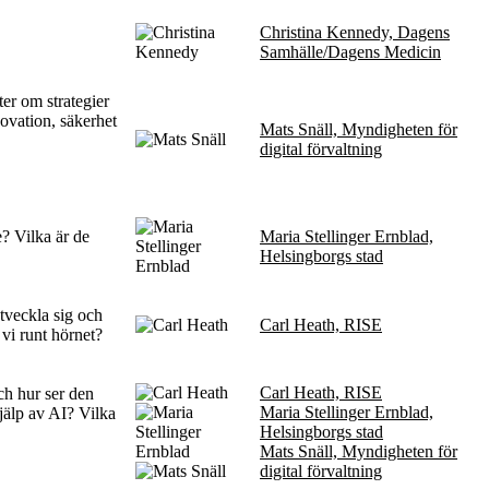
Christina Kennedy, Dagens
Samhälle/Dagens Medicin
ter om strategier
ovation, säkerhet
Mats Snäll, Myndigheten för
digital förvaltning
e? Vilka är de
Maria Stellinger Ernblad,
Helsingborgs stad
utveckla sig och
Carl Heath, RISE
 vi runt hörnet?
Carl Heath, RISE
och hur ser den
Maria Stellinger Ernblad,
jälp av AI? Vilka
Helsingborgs stad
Mats Snäll, Myndigheten för
digital förvaltning