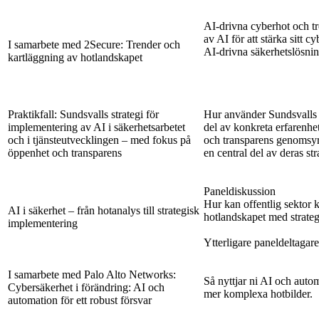
AI-drivna cyberhot och tr
av AI för att stärka sitt 
I samarbete med 2Secure: Trender och
AI-drivna säkerhetslösni
kartläggning av hotlandskapet
Praktikfall: Sundsvalls strategi för
Hur använder Sundsvalls k
implementering av AI i säkerhetsarbetet
del av konkreta erfarenh
och i tjänsteutvecklingen – med fokus på
och transparens genomsyr
öppenhet och transparens
en central del av deras str
Paneldiskussion
Hur kan offentlig sektor 
AI i säkerhet – från hotanalys till strategisk
hotlandskapet med strateg
implementering
Ytterligare paneldeltagar
I samarbete med Palo Alto Networks:
Så nyttjar ni AI och autom
Cybersäkerhet i förändring: AI och
mer komplexa hotbilder.
automation för ett robust försvar