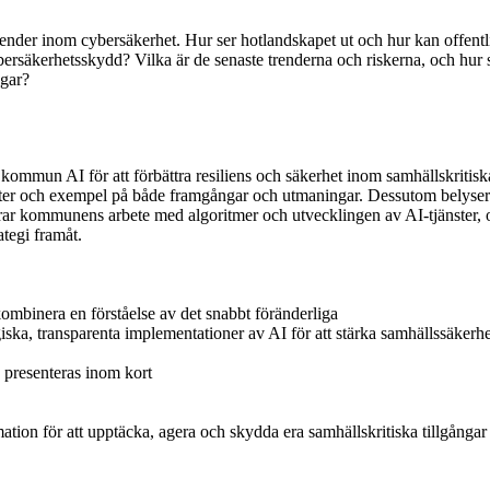
ender inom cybersäkerhet. Hur ser hotlandskapet ut och hur kan offentli
cybersäkerhetsskydd? Vilka är de senaste trenderna och riskerna, och hur 
ngar?
ommun AI för att förbättra resiliens och säkerhet inom samhällskritisk
eter och exempel på både framgångar och utmaningar. Dessutom belyser
ar kommunens arbete med algoritmer och utvecklingen av AI-tjänster, o
ategi framåt.
kombinera en förståelse av det snabbt föränderliga
iska, transparenta implementationer av AI för att stärka samhällssäkerh
e presenteras inom kort
ation för att upptäcka, agera och skydda era samhällskritiska tillgångar 