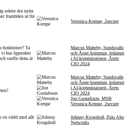
g sektor dra nytta
ser framtiden ut för
Veronica Kempe, 2secure
a funktioner? Ta
Marcus Matteby, Sundsvalls
 vi hur öppenhet
och Ånge kommun, ledamot
ch varför detta är
i AI-kommissionen, Årets
CIO 2024
Marcus Matteby, Sundsvalls
och Ånge kommun, ledamot
i AI-kommissionen, Årets
eten?
CIO 2024
Jon Gustafsson, MSB
Veronica Kempe, 2secure
i en värld med allt
Johnny Krogsboll, Palo Alto
Networks