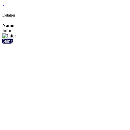
x
Detaljer
Namn
Infor
Stäng