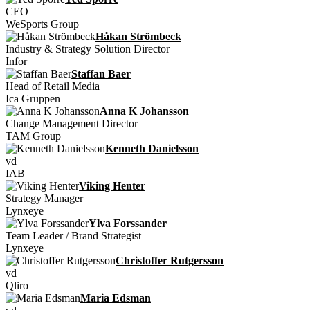
CEO
WeSports Group
Håkan Strömbeck
Industry & Strategy Solution Director
Infor
Staffan Baer
Head of Retail Media
Ica Gruppen
Anna K Johansson
Change Management Director
TAM Group
Kenneth Danielsson
vd
IAB
Viking Henter
Strategy Manager
Lynxeye
Ylva Forssander
Team Leader / Brand Strategist
Lynxeye
Christoffer Rutgersson
vd
Qliro
Maria Edsman