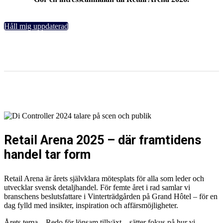
Håll mig uppdaterad
Retail Arena 2025 – där framtidens
handel tar form
Retail Arena är årets självklara mötesplats för alla som leder och
utvecklar svensk detaljhandel. För femte året i rad samlar vi
branschens beslutsfattare i Vinterträdgården på Grand Hôtel – för en
dag fylld med insikter, inspiration och affärsmöjligheter.
Årets tema – Redo för lönsam tillväxt – sätter fokus på hur vi