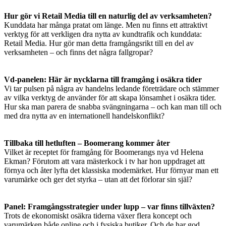
Hur gör vi Retail Media till en naturlig del av verksamheten?
Kunddata har många pratat om länge. Men nu finns ett attraktivt
verktyg för att verkligen dra nytta av kundtrafik och kunddata:
Retail Media. Hur gör man detta framgångsrikt till en del av
verksamheten – och finns det några fallgropar?
Vd-panelen: Här är nycklarna till framgång i osäkra tider
Vi tar pulsen på några av handelns ledande företrädare och stämmer
av vilka verktyg de använder för att skapa lönsamhet i osäkra tider.
Hur ska man parera de snabba svängningarna – och kan man till och
med dra nytta av en internationell handelskonflikt?
Tillbaka till hetluften – Boomerang kommer åter
Vilket är receptet för framgång för Boomerangs nya vd Helena
Ekman? Förutom att vara mästerkock i tv har hon uppdraget att
förnya och åter lyfta det klassiska modemärket. Hur förnyar man ett
varumärke och ger det styrka – utan att det förlorar sin själ?
Panel: Framgångsstrategier under lupp – var finns tillväxten?
Trots de ekonomiskt osäkra tiderna växer flera koncept och
varumärken både online och i fysiska butiker. Och de har god