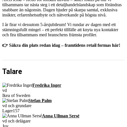
tillsammans tar nästa steg i ett detaljhandelslandskap som förändras
snabbare än någonsin. Dagen bjuder på skarpa samtal, exklusiva
insikter, erfarenhetsutbyte och nätverkande på högsta nivå.
I år firar vi dessutom 5-årsjubileum! Vi rundar av dagen med ett
stämningsfullt mingel – ett perfekt tillfälle att knyta nya kontakter
och fira tillsammans med branschens främsta profiler.
👉 Säkra din plats redan idag – framtidens retail formas här!
Talare
Fredrika Inger
vd
Ikea of Sweden
Stefan Palm
vd och grundare
Lager157
Anna Ullman Sersé
vd och delägare
Joy