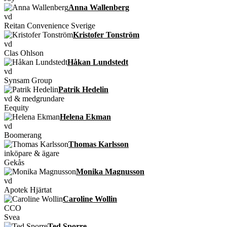
Anna Wallenberg
vd
Reitan Convenience Sverige
Kristofer Tonström
vd
Clas Ohlson
Håkan Lundstedt
vd
Synsam Group
Patrik Hedelin
vd & medgrundare
Eequity
Helena Ekman
vd
Boomerang
Thomas Karlsson
inköpare & ägare
Gekås
Monika Magnusson
vd
Apotek Hjärtat
Caroline Wollin
CCO
Svea
Ted Sporre