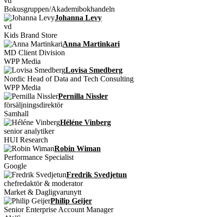
vd
Bokusgruppen/Akademibokhandeln
Johanna Levy
vd
Kids Brand Store
Anna Martinkari
MD Client Division
WPP Media
Lovisa Smedberg
Nordic Head of Data and Tech Consulting
WPP Media
Pernilla Nissler
försäljningsdirektör
Samhall
Héléne Vinberg
senior analytiker
HUI Research
Robin Wiman
Performance Specialist
Google
Fredrik Svedjetun
chefredaktör & moderator
Market & Dagligvarunytt
Philip Geijer
Senior Enterprise Account Manager