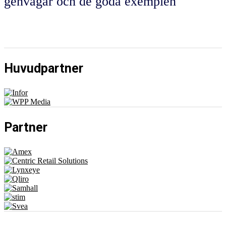
genvägar och de goda exemplen"
Huvudpartner
Partner