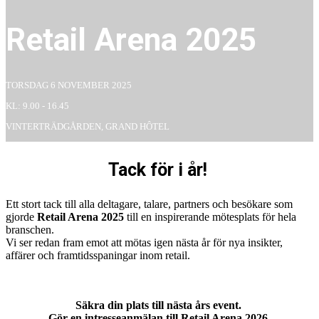
Retail Arena 2025
TORSDAG 6 NOVEMBER 2025
KL: 9.00 - 16.45
VINTERTRÄDGÅRDEN, GRAND HÔTEL
Tack för i år!
Ett stort tack till alla deltagare, talare, partners och besökare som
gjorde
Retail Arena 2025
till en inspirerande mötesplats för hela
branschen.
Vi ser redan fram emot att mötas igen nästa år för nya insikter,
affärer och framtidsspaningar inom retail.
Säkra din plats till nästa års event.
Gör en intresseanmälan till Retail Arena 2026.