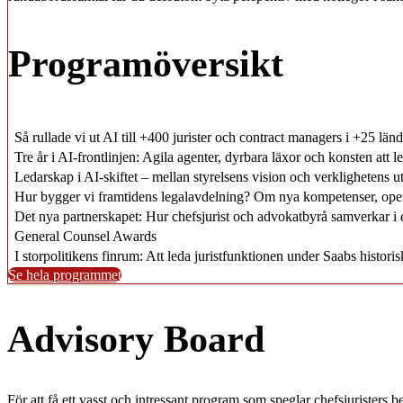
Programöversikt
Så rullade vi ut AI till +400 jurister och contract managers i +25 länd
Tre år i AI-frontlinjen: Agila agenter, dyrbara läxor och konsten att 
Ledarskap i AI-skiftet – mellan styrelsens vision och verklighetens 
Hur bygger vi framtidens legalavdelning? Om nya kompetenser, opera
Det nya partnerskapet: Hur chefsjurist och advokatbyrå samverkar i 
General Counsel Awards
I storpolitikens finrum: Att leda juristfunktionen under Saabs historisk
Se hela programmet
Advisory Board
För att få ett vasst och intressant program som speglar chefsjuristers