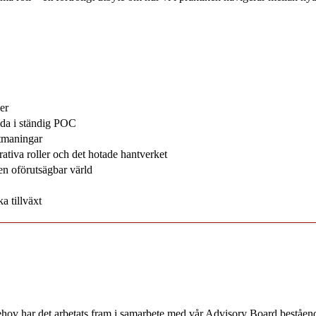
er
leda i ständig POC
utmaningar
tiva roller och det hotade hantverket
en oförutsägbar värld
a tillväxt
 behov har det arbetats fram i samarbete med vår Advisory Board beståen