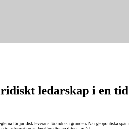
idiskt ledarskap i en tid
glerna för juridisk leverans förändras i grunden. När geopolitiska spä
a en transformation av legalfunktionen driven av AI.