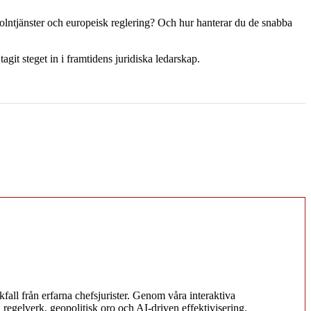
olntjänster och europeisk reglering? Och hur hanterar du de snabba
it steget in i framtidens juridiska ledarskap.
kfall från erfarna chefsjurister. Genom våra interaktiva
regelverk, geopolitisk oro och AI-driven effektivisering.