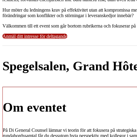
Hur möter du ledningens krav på effektivitet utan att kompromissa me
förändringar som konflikter och störningar i leveranskedjor innebär?
Välkommen till ett event som går bortom rubrikerna och fokuserar på d
Anmäl ditt intresse för deltagande
Spegelsalen, Grand Hôte
Om eventet
På Di General Counsel lämnar vi teorin för att fokusera på strategiska 
rundabordssamtal får du dessutom byta perspektiv med kollegor i samma 