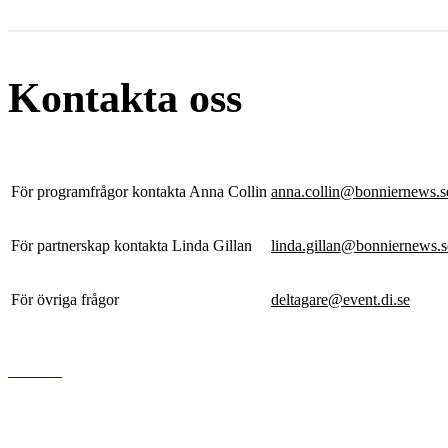
Kontakta oss
För programfrågor kontakta Anna Collin
anna.collin@bonniernews.s
För partnerskap kontakta Linda Gillan
linda.gillan@bonniernews.s
För övriga frågor
deltagare@event.di.se
www.di.se
Dagens industri AB
Gjörwellsgatan 30
112 60 Stockholm