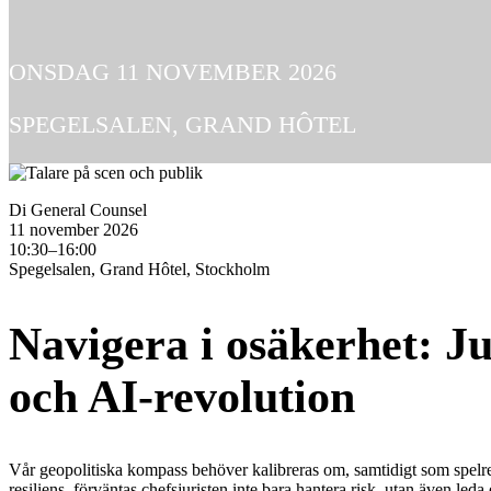
ONSDAG 11 NOVEMBER 2026
SPEGELSALEN, GRAND HÔTEL
Di General Counsel
11 november 2026
10:30–16:00
Spegelsalen, Grand Hôtel, Stockholm
Navigera i osäkerhet: Jur
och AI-revolution
Vår geopolitiska kompass behöver kalibreras om, samtidigt som spelre
resiliens, förväntas chefsjuristen inte bara hantera risk, utan även led