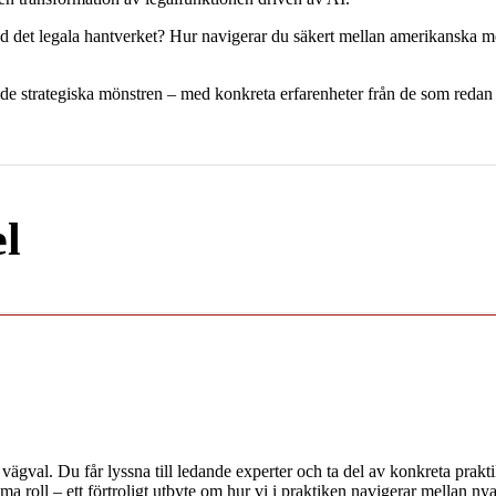
d det legala hantverket? Hur navigerar du säkert mellan amerikanska m
e strategiska mönstren – med konkreta erfarenheter från de som redan tag
l
vägval. Du får lyssna till ledande experter och ta del av konkreta prakti
roll – ett förtroligt utbyte om hur vi i praktiken navigerar mellan nya 