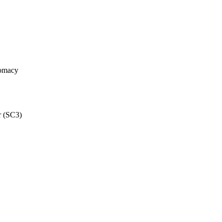
lomacy
r (SC3)