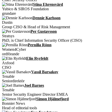
Stina Ehrensvärd
Yubico & SIROS Foundation
grundare
Dennie Karlsson
Dustin
Group CISO & Head of Risk Management
Per Gustavsson
Stratsys
PhD, is Chief Information Security Officer (CISO)
Pernilla Rönn
Women4Cyber
ordförande
Elin Ryrfeldt
Axfood
CISO
Vassil Barsakov
Tenable
Seniordirektör
Joel Barnes
Tenable
Senior Security Engineer Director EMEA
Simon Hjälmefjord
Bonnier News
Head of editorial tools