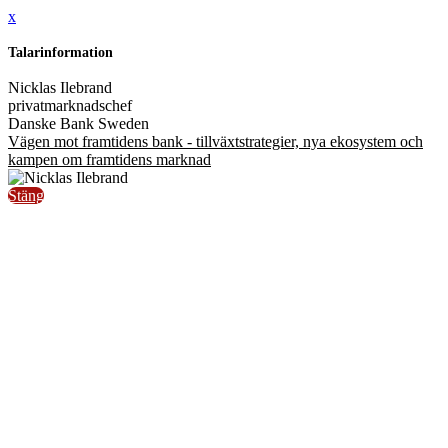
x
Talarinformation
Nicklas Ilebrand
privatmarknadschef
Danske Bank Sweden
Vägen mot framtidens bank - tillväxtstrategier, nya ekosystem och
kampen om framtidens marknad
Stäng