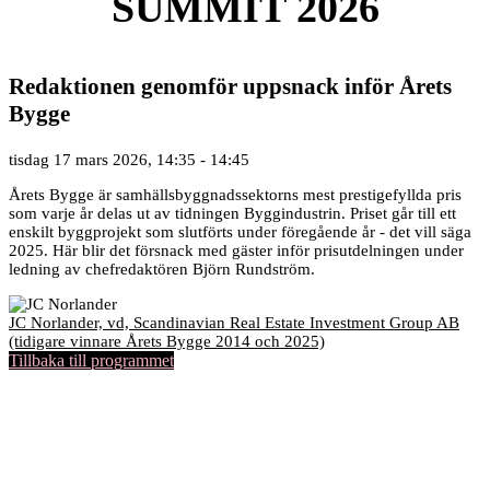
SUMMIT 2026
Redaktionen genomför uppsnack inför Årets
Bygge
tisdag 17 mars 2026, 14:35 - 14:45
Årets Bygge är samhällsbyggnadssektorns mest prestigefyllda pris
som varje år delas ut av tidningen Byggindustrin. Priset går till ett
enskilt byggprojekt som slutförts under föregående år - det vill säga
2025. Här blir det försnack med gäster inför prisutdelningen under
ledning av chefredaktören Björn Rundström.
JC Norlander, vd, Scandinavian Real Estate Investment Group AB
(tidigare vinnare Årets Bygge 2014 och 2025)
Tillbaka till programmet
Bonnier News AB
Gjörwellsgatan 30
112 60 Stockholm