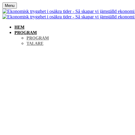
Menu
HEM
PROGRAM
PROGRAM
TALARE
Ekonomisk trygghe
jämställd ekono
KOSTNADSFRITT SEMINARIUM 7 MARS KL 1
SPP, VASAGATAN 10, STOCKHOLM