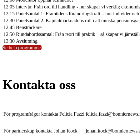
12:05
Intervju: Från ord till handling - hur skapar vi verklig ekonomi
12:15
Panelsamtal 1: Framtidens förändringskraft – hur individer och
12:30
Panelsamtal 2: Kapitalmarknadens roll i att minska pensionsga
12:45
Bensträckare
12:50
Rundabordssamtal: Från teori till praktik – så skapar vi jämstäl
13:30
Avslutning
Se hela programmet
Kontakta oss
För programfrågor kontakta Felicia Fazzi
felicia.fazzi@bonniernews.
För partnerskap kontakta Johan Kock
johan.kock@bonniernews.