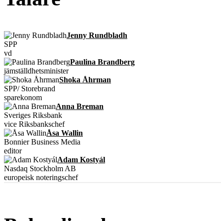
Jenny Rundbladh
SPP
vd
Paulina Brandberg
jämställdhetsminister
Shoka Åhrman
SPP/ Storebrand
sparekonom
Anna Breman
Sveriges Riksbank
vice Riksbankschef
Åsa Wallin
Bonnier Business Media
editor
Adam Kostyál
Nasdaq Stockholm AB
europeisk noteringschef