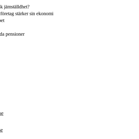
sk jämställdhet?
 företag stärker sin ekonomi
pet
lda pensioner
se
se