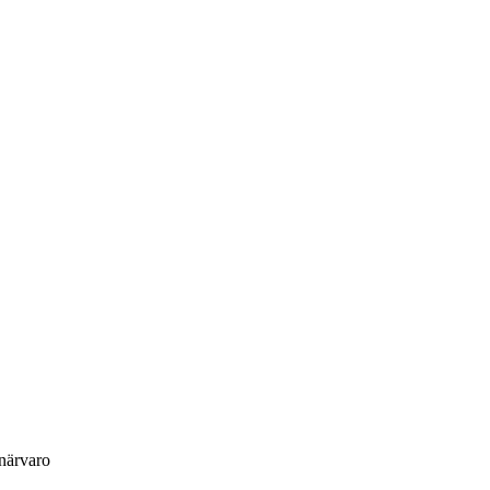
eringskvällen Sto
 närvaro