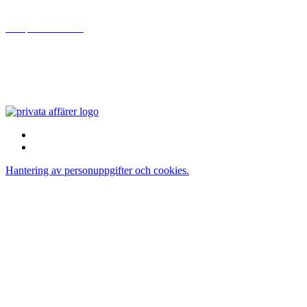
www.privataaffarer.se
Bonnier News AB
Gjörwellsgatan 30
112 60 Stockholm
Sverige
Hantering av personuppgifter och cookies.