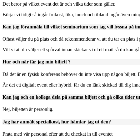
Det beror på vilket event det är och vilka tider som gäller.
Börjar vi tidigt så ingår frukost, fika, lunch och ibland ingår även ming
Kan jag föranmäla till vilket seminarium som jag vill lyssna på i
Oftast väljer du på plats och då rekommenderar vi att du tar en plats i 
Vill vi att du väljer ett spårval innan skickar vi ut ett mail så du kan 
Hur och när får jag min biljett ?
Då det är en fysisk konferens behöver du inte visa upp någon biljett.
Är det ett digitalt event eller hybrid, får du en länk skickad till dig in
Kan jag och en kollega dela på samma biljett och gå olika tider
Nej, biljetten är personlig.
Jag har anmält specialkost, hur hämtar jag ut den?
Prata med vår personal efter att du checkat in till eventet