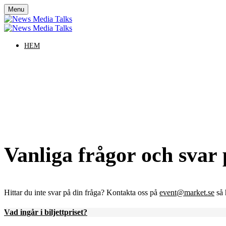
Menu
HEM
N
Vanliga frågor och svar 
Hittar du inte svar på din fråga? Kontakta oss på
event@market.se
så 
Vad ingår i biljettpriset?