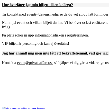
Hur överlåter jag min biljett till en kollega?
Ta kontakt med
event@dagensmedia.se
då du vet att du fått förhinder
Namn på event och vilken biljett du har. Vi behöver också ersättarens
iväg)
På plats söker ni upp informationsdisken i registreringen.
VIP biljett är personlig och kan ej överlåtas!
Jag har anmält mig men inte fått ett bekräftelsemail, vad gör jag
Kontakta
event@privataaffarer.se
så hjälper vi dig gärna vidare, ge os
www.dagensmedia.se
Bonnier News AB
Gjörwellsgatan 30
112 60 Stockholm
Sverige