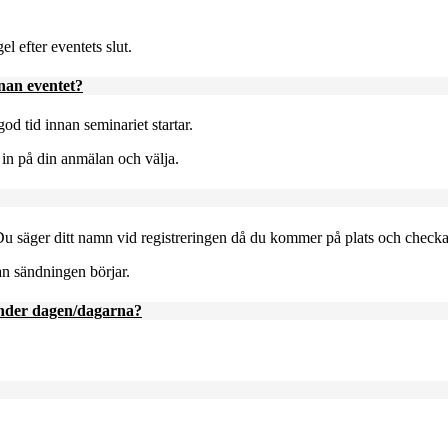
el efter eventets slut.
nnan eventet?
god tid innan seminariet startar.
gå in på din anmälan och välja.
 Du säger ditt namn vid registreringen då du kommer på plats och checka
nan sändningen börjar.
 under dagen/dagarna?