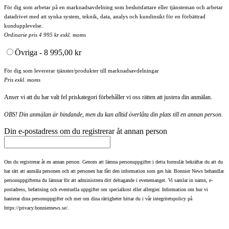
För dig som arbetar på en marknadsavdelning som beslutsfattare eller tjänsteman och arbetar
datadrivet med att synka system, teknik, data, analys och kundinsikt för en förbättrad
kundupplevelse.
Ordinarie pris 4 995 kr exkl. moms
Övriga - 8 995,00 kr
För dig som levererar tjänster/produkter till marknadsavdelningar
Pris exkl. moms
Anser vi att du har valt fel priskategori förbehåller vi oss rätten att justera din anmälan.
OBS! Din anmälan är bindande, men du kan alltid överlåta din plats till en annan person.
Din e-postadress om du registrerar åt annan person
Om du registrerar åt en annan person: Genom att lämna personuppgifter i detta formulär bekräftar du att du
har rätt att anmäla personen och att personen har fått den information som ges här. Bonnier News behandlar
personuppgifterna du lämnar för att administrera ditt deltagande i evenemanget. Vi samlar in namn, e-
postadress, befattning och eventuella uppgifter om specialkost eller allergier. Information om hur vi
hanterar dina personuppgifter och mer om dina rättigheter hittar du i vår integritetspolicy på
https://privacy.bonniernews.se/.