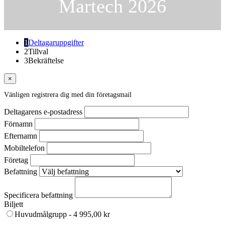
Martech 2026
1
Deltagaruppgifter
2
Tillval
3
Bekräftelse
×
Vänligen registrera dig med din företagsmail
Deltagarens e-postadress
Förnamn
Efternamn
Mobiltelefon
Företag
Befattning
Specificera befattning
Biljett
Huvudmålgrupp - 4 995,00 kr