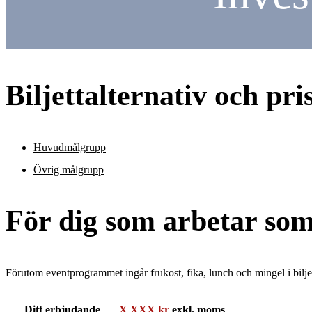
Biljettalternativ och pri
Huvudmålgrupp
Övrig målgrupp
För dig som arbetar som
Förutom eventprogrammet ingår frukost, fika, lunch och mingel i biljett
Ditt erbjudande
X XXX kr
exkl. moms