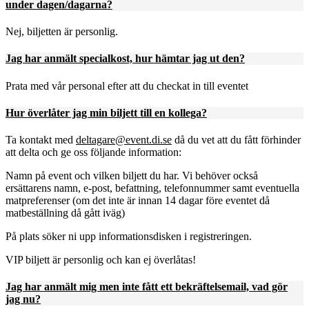
under dagen/dagarna?
Nej, biljetten är personlig.
Jag har anmält specialkost, hur hämtar jag ut den?
Prata med vår personal efter att du checkat in till eventet
Hur överlåter jag min biljett till en kollega?
Ta kontakt med
deltagare@event.di.se
då du vet att du fått förhinder
att delta och ge oss följande information:
Namn på event och vilken biljett du har. Vi behöver också
ersättarens namn, e-post, befattning, telefonnummer samt eventuella
matpreferenser (om det inte är innan 14 dagar före eventet då
matbeställning då gått iväg)
På plats söker ni upp informationsdisken i registreringen.
VIP biljett är personlig och kan ej överlåtas!
Jag har anmält mig men inte fått ett bekräftelsemail, vad gör
jag nu?