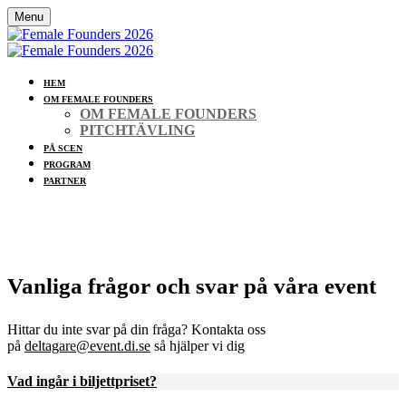
Menu
HEM
OM FEMALE FOUNDERS
OM FEMALE FOUNDERS
PITCHTÄVLING
PÅ SCEN
PROGRAM
PARTNER
Female Founders 2026
Vanliga frågor och svar på våra event
Hittar du inte svar på din fråga? Kontakta oss
på
deltagare@event.di.se
så hjälper vi dig
Vad ingår i biljettpriset?