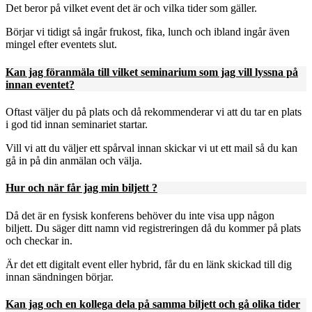
Det beror på vilket event det är och vilka tider som gäller.
Börjar vi tidigt så ingår frukost, fika, lunch och ibland ingår även
mingel efter eventets slut.
Kan jag föranmäla till vilket seminarium som jag vill lyssna på
innan eventet?
Oftast väljer du på plats och då rekommenderar vi att du tar en plats
i god tid innan seminariet startar.
Vill vi att du väljer ett spårval innan skickar vi ut ett mail så du kan
gå in på din anmälan och välja.
Hur och när får jag min biljett ?
Då det är en fysisk konferens behöver du inte visa upp någon
biljett. Du säger ditt namn vid registreringen då du kommer på plats
och checkar in.
Är det ett digitalt event eller hybrid, får du en länk skickad till dig
innan sändningen börjar.
Kan jag och en kollega dela på samma biljett och gå olika tider