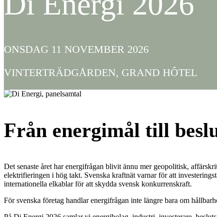
Di Energi 2026
ONSDAG 11 NOVEMBER 2026
VINTERTRÄDGÅRDEN, GRAND HÔTEL
Från energimål till besl
Det senaste året har energifrågan blivit ännu mer geopolitisk, affärsk
elektrifieringen i hög takt. Svenska kraftnät varnar för att investerin
internationella elkablar för att skydda svensk konkurrenskraft.
För svenska företag handlar energifrågan inte längre bara om hållbarhe
På Di Energi 2026 samlar vi energibolag, industri, investerare, besl