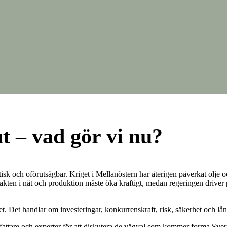
ut – vad gör vi nu?
ritisk och oförutsägbar. Kriget i Mellanöstern har återigen påverkat olje
gstakten i nät och produktion måste öka kraftigt, medan regeringen driver
t. Det handlar om investeringar, konkurrenskraft, risk, säkerhet och lång
utsfattare och experter för att diskutera de vägval som kommer forma S