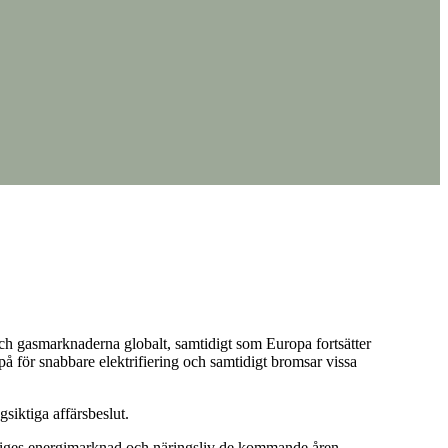
 och gasmarknaderna globalt, samtidigt som Europa fortsätter
 på för snabbare elektrifiering och samtidigt bromsar vissa
siktiga affärsbeslut.
veriges energimarknad och näringsliv de kommande åren.