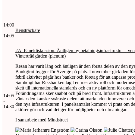
14:00
-
Bensträckare
14:05
2A. Paneldiskussion: Äntligen ny betalningsinfrastruktur – ve
Vinterträdgården (plenum)
Resan har varit lång och äntligen är den första delen av den ny
Bankgirot bygger för Sverige på plats. I november gick den fö
febril aktivitet pågår hos banker och företag för att anpassa pro
Samtidigt har Riksbanken tagit en mer aktiv roll och modernise
skett till internationella standards och en ny plattform för omed
Förändringarna sker snabbt och på bred front. Infrastrukturen ä
14:05
väntar den kanske svåraste delen: att marknaden innoverar och
-
den nya infrastrukturen. I panelsamtalet kommer vi prata om de
14:30
aktörer gör och vad det ger för möjligheter och utmaningar.
I samarbete med Mindstreet