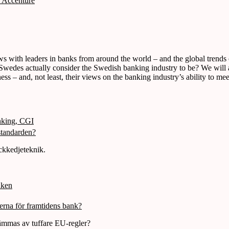
, Accenture
ews with leaders in banks from around the world – and the global trends
wedes actually consider the Swedish banking industry to be? We will al
 – and, not least, their views on the banking industry’s ability to meet
nking, CGI
standarden?
ckkedjeteknik.
nken
erna för framtidens bank?
hämmas av tuffare EU-regler?