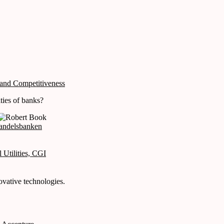
 and Competitiveness
ties of banks?
Handelsbanken
 Utilities, CGI
ovative technologies.