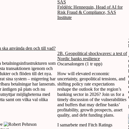
SAS
Frédéric Hennequin, Head of AI for
Risk Fraud & Compliance, SAS
Institute
m ska använda den och till vad?
2B. Geopolitical shockwaves: a test of
Nordic banks resilience
a betalningsinfrastrukturen som
Oscarsalongen (1 tr upp)
rsta transaktionen igenom och
dukter och flöden till det nya.
How will elevated economic
rat sina system – migrering har
uncertainty, geopolitical tensions, and
elbara betalningar har lanserats.
shifting policy rate expectations
r äntligen på plats och nu
reshape the outlook for the region’s
 utnyttjar möjligheterna med
banking sector in 2026? Join us for a
tta samt om vilka val olika
timely discussion of the vulnerabilities
and buffers that may define banks’
profitability, growth prospects, asset
quality, and debt funding plans.
I samarbete med Fitch Ratings