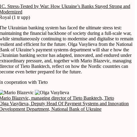
1C. Stress-Tested by War: How Ukraine’s Banks Stayed Strong and
Modernized
Royal (1 tr upp)
The Ukrainian banking system has faced the ultimate stress test:
maintaining the financial backbone of society during a full-scale war,
while simultaneously continuing to modernise and digitalise to remain
resilient and efficient for the future. Olga Vasylieva from the National
Bank of Ukraine’s payment systems department will shar e how the
Ukrainian banking sector has adapted, innovated, and endured under
extraordinary pressure, and, together with Mario Blazevic, managing
director of Tieto Banktech, reflect on how the Nordic countries can
become even better prepared for the future.
In cooperation with Tieto
Mario Blazevic, managing director of Tieto Banktech, Tieto
Olga Vasylieva, Deputy Head Of Payment Systems and Innovation
Development Department, National Bank of Ukraine