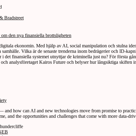
& Bradstreet
 om den nya finansiella brottsligheten
 digitala ekonomin. Med hjälp av AI, social manipulation och stulna ide
ch samhälle. Vilka är de senaste trenderna inom bedrägerier och ID-kapn
r i det finansiella systemet utnyttjar de kriminella just nu? För första
 och analysföretaget Kairos Future och belyser hur långsiktiga skiften
iety
— and how can AI and new technologies move from promise to practice? 
crime, and the opportunities and challenges that come with more data‑dri
 SEB