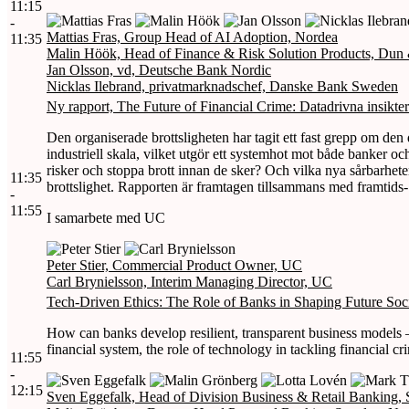
11:15
-
Mattias Fras, Group Head of AI Adoption, Nordea
11:35
Malin Höök, Head of Finance & Risk Solution Products, Dun 
Jan Olsson, vd, Deutsche Bank Nordic
Nicklas Ilebrand, privatmarknadschef, Danske Bank Sweden
Ny rapport, The Future of Financial Crime: Datadrivna insikter
Den organiserade brottsligheten har tagit ett fast grepp om den
industriell skala, vilket utgör ett systemhot mot både banker o
risker och stoppa brott innan de sker? Och vilka nya sårbarhete
11:35
brottslighet. Rapporten är framtagen tillsammans med framtids-
-
11:55
I samarbete med UC
Peter Stier, Commercial Product Owner, UC
Carl Brynielsson, Interim Managing Director, UC
Tech-Driven Ethics: The Role of Banks in Shaping Future Soc
How can banks develop resilient, transparent business models 
financial system, the role of technology in tackling financial 
11:55
-
12:15
Sven Eggefalk, Head of Division Business & Retail Banking,