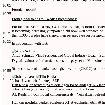
Michael Abbott, Head of Global Banking and Capital Markets
10:05
-
Förmiddagskaffe
10:35
From global trends to Swedish preparedness
For the third year in a row, CGI presents insights from intervi
is becoming increasingly important, but how well prepared do S
10:35
than 1,000 Swedes have shared their perspectives on preparedness
-
10:55
In cooperation with CGI
Andy Schmidt, Vice President and Global Industry Lead – Ba
Digitala valutor och framtidens betalningssystem – Vem sätter 
Stablecoins, centralbankernas digitala valutor (CBDC) och blo
10:55
-
11:15
Johan Javeus, chefsstrateg, SEB
Elin Ritola, enhetschef på avdelningen för betalningar, Riksba
Johan Alvinger, ansvarig för affärsutveckling, Bankomat
AI, Reglering och global konkurrenskraft – Vem sätter spelregl
Hur kan nordiska banker accelerera AI-utvecklingen utan att 