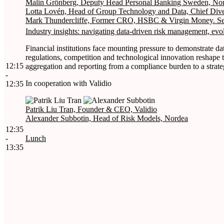
Malin Grönberg, Deputy Head Personal Banking Sweden, No
Lotta Lovén, Head of Group Technology and Data, Chief Dive
Mark Thundercliffe, Former CRO, HSBC & Virgin Money. Seni
Industry insights: navigating data-driven risk management, evol
Financial institutions face mounting pressure to demonstrate da
regulations, competition and technological innovation reshape 
12:15
aggregation and reporting from a compliance burden to a strate
-
In cooperation with Validio
12:35
Patrik Liu Tran, Founder & CEO, Validio
Alexander Subbotin, Head of Risk Models, Nordea
12:35
-
Lunch
13:35