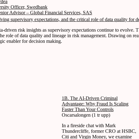
rdea
rsity Officer, Swedbank
or Advisor – Global Financial Services, SAS
ving supervisory expectations, and the critical role of data quality for 
ta-driven risk insights as supervisory expectations continue to evolve.
the role of data quality and lineage in risk management. Drawing on rea
gic enabler for decision making.
1B. The AI-Driven Criminal
Advantage: Why Fraud Is Scaling
Faster Than Your Controls
Oscarsalongen (1 tr upp)
In a fireside chat with Mark
Thundercliffe, former CRO at HSBC,
Citi and Virgin Money, we examine