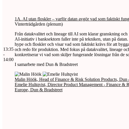
1A. AI utan floskler – varför datan avgör vad som faktiskt fung
Vinterträdgården (plenum)
Från datakvalitet och lineage till AI som klarar granskning och
AI‑initiativ i banksektorn faller inte på tekniken, utan på datan
hype och floskler och visar vad som faktiskt krävs för att bygga 
13:35
och redo för produktion. Med fokus på datakvalitet, lineage oc
-
konkretiserar vi vad som skiljer fungerande lösningar från de s
14:00
I samarbete med Dun & Bradstreet
Malin Höök, Head of Finance & Risk Solution Products, Dun 
Emelie Hultqvist, Director Product Management - Finance & R
Europe, Dun & Bradstreet