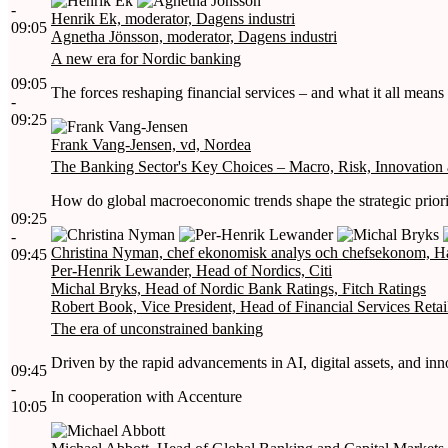
-
Henrik Ek, moderator, Dagens industri
09:05
Agnetha Jönsson, moderator, Dagens industri
A new era for Nordic banking
09:05
The forces reshaping financial services – and what it all means
-
09:25
Frank Vang-Jensen, vd, Nordea
The Banking Sector's Key Choices – Macro, Risk, Innovation
How do global macroeconomic trends shape the strategic priori
09:25
-
Christina Nyman, chef ekonomisk analys och chefsekonom, 
09:45
Per-Henrik Lewander, Head of Nordics, Citi
Michal Bryks, Head of Nordic Bank Ratings, Fitch Ratings
Robert Book, Vice President, Head of Financial Services Retail
The era of unconstrained banking
Driven by the rapid advancements in AI, digital assets, and inn
09:45
-
In cooperation with Accenture
10:05