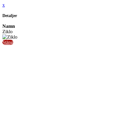
x
Detaljer
Namn
Ziklo
Stäng