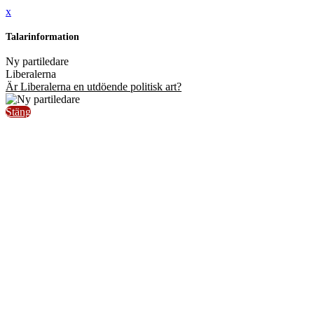
x
Talarinformation
Ny partiledare
Liberalerna
Är Liberalerna en utdöende politisk art?
Stäng