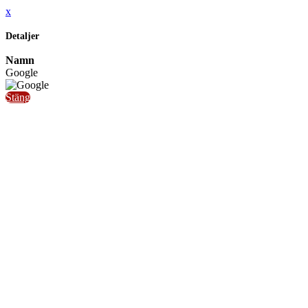
x
Detaljer
Namn
Google
Stäng