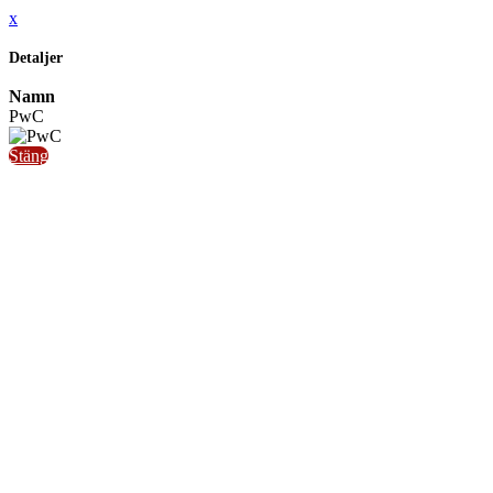
x
Detaljer
Namn
PwC
Stäng