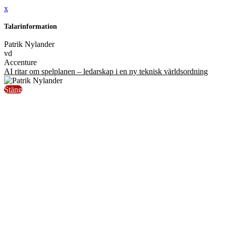
x
Talarinformation
Patrik Nylander
vd
Accenture
AI ritar om spelplanen – ledarskap i en ny teknisk världsordning
Stäng