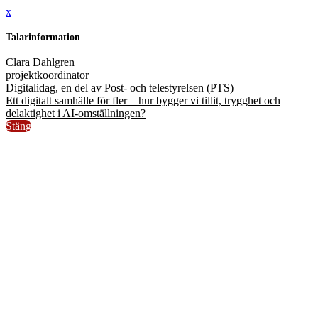
x
Talarinformation
Clara Dahlgren
projektkoordinator
Digitalidag, en del av Post- och telestyrelsen (PTS)
Ett digitalt samhälle för fler – hur bygger vi tillit, trygghet och
delaktighet i AI-omställningen?
Stäng