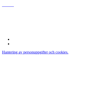
www.da
genssamhalle.se
Bonnier News AB
Gjörwellsgatan 30
112 60 Stockholm
Sverige
Hantering av personuppgifter och cookies.