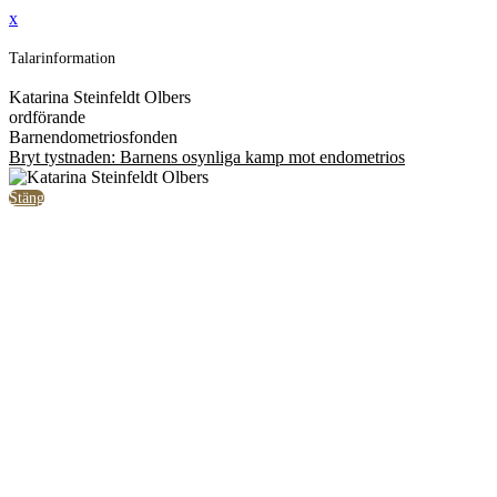
x
Talarinformation
Katarina Steinfeldt Olbers
ordförande
Barnendometriosfonden
Bryt tystnaden: Barnens osynliga kamp mot endometrios
Stäng