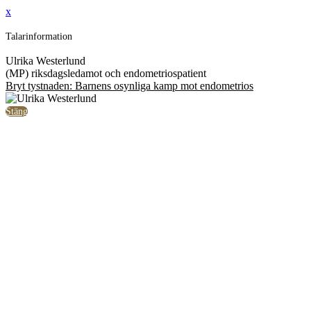
x
Talarinformation
Ulrika Westerlund
(MP) riksdagsledamot och endometriospatient
Bryt tystnaden: Barnens osynliga kamp mot endometrios
Stäng