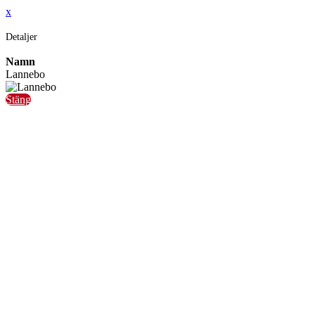
x
Detaljer
Namn
Lannebo
Stäng