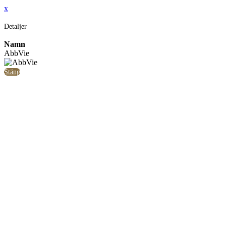
x
Detaljer
Namn
AbbVie
Stäng